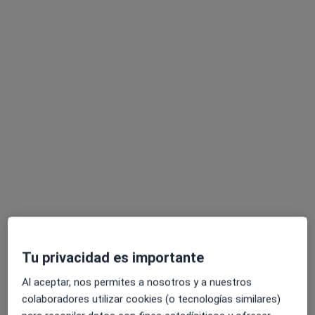
Pedir una cita
Júlia Guerrero i Claravalls
·
Ver más
Psicóloga, Sexóloga
27 opiniones
Dirección
Online 1
Online 2
Tu privacidad es importante
C/ Pintor Togores, nº 42 local bajos, Cerdanyola del Vallès
•
Mapa
Al aceptar, nos permites a nosotros y a nuestros
Sinapsis
colaboradores utilizar cookies (o tecnologías similares)
Psicoterapia en adolescentes
50 €