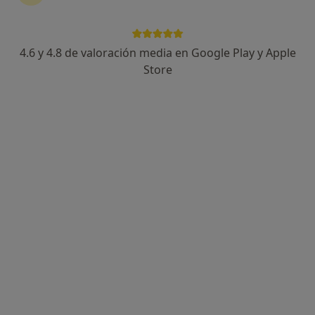
4.6 y 4.8 de valoración media en Google Play y Apple
Ylenia Regales Mecinas
Store
·
Ver más
Psicóloga, Psicóloga infantil
91 opiniones
Dirección
Online
Avinguda de la Creu Roja, 1 - 7, Cerdanyola del Vallès
•
Mapa
Centro de psicología Y.R
Psicoterapia en adolescentes
55 €
Este especialista no ofrece reserva de cita online en esta dirección.
Pedir una cita