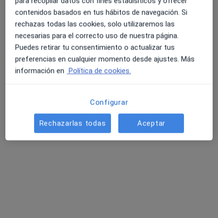
para recopilar datos con fines estadísiticos y ofrecer
Este servicio no está disponible.
contenidos basados en tus hábitos de navegación. Si
rechazas todas las cookies, solo utilizaremos las
Otros servicios
necesarias para el correcto uso de nuestra página.
Puedes retirar tu consentimiento o actualizar tus
preferencias en cualquier momento desde ajustes. Más
información en
Política de cookies.
Configurar
Rechazarlas todas
Aceptar
Anaïs Manzanares
·
Ver más
Psicóloga
16 opiniones
Dirección
Online