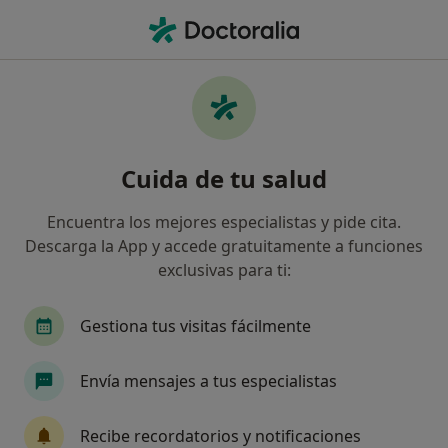
Men
Psicoterapia En Adolescentes • Cerdanyola del Vallès, Barcelona
Filtros
• 1
Seguro
Mapa
Psicoterapia en adolescentes en Cerdanyola
Cuida de tu salud
del Vallès: clínicas y especialistas
Así organizamos los resultados
Encuentra los mejores especialistas y pide cita.
Descarga la App y accede gratuitamente a funciones
exclusivas para ti:
¿Qué especialidad estás buscando?
Psicólogo
Psicólogo infantil
Psicopedago
Gestiona tus visitas fácilmente
Envía mensajes a tus especialistas
Recibe recordatorios y notificaciones