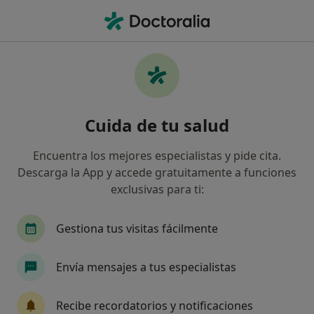
Men
Psicoterapia Individual • Alberca Las Torres, Murcia
Filtros
• 1
Mapa
Psicoterapia individual en Alberca Las
Cuida de tu salud
Torres: clínicas y especialistas
Así organizamos los resultados
Encuentra los mejores especialistas y pide cita.
Descarga la App y accede gratuitamente a funciones
exclusivas para ti:
¿Qué especialidad estás buscando?
Psicólogo
Psicólogo infantil
Psiquiatra
Gestiona tus visitas fácilmente
Envía mensajes a tus especialistas
Recibe recordatorios y notificaciones