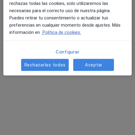
rechazas todas las cookies, solo utilizaremos las
necesarias para el correcto uso de nuestra página.
Avenida de la Justicia 6, Murcia
•
Mapa
Puedes retirar tu consentimiento o actualizar tus
Kaveri Negrón Psicología
preferencias en cualquier momento desde ajustes. Más
Psicoterapia individual
60 €
información en
Política de cookies.
Este especialista no ofrece reserva de cita online en esta dirección.
Configurar
Pedir una cita
Rechazarlas todas
Aceptar
Rosana Baño Martinez
·
Ver más
Psicóloga