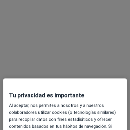
Dra. Maria Teresa Bernal Canales
Psicoterapia individual
130 €
Este especialista no ofrece reserva de cita online en esta dirección.
Pedir una cita
Tu privacidad es importante
Kaveri Virginia Negrón Medina
·
Ver más
Psicóloga
Al aceptar, nos permites a nosotros y a nuestros
7 opiniones
colaboradores utilizar cookies (o tecnologías similares)
para recopilar datos con fines estadísiticos y ofrecer
Dirección
Online
contenidos basados en tus hábitos de navegación. Si