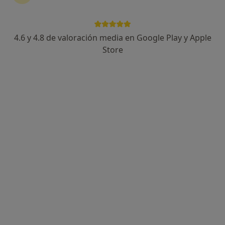
4.6 y 4.8 de valoración media en Google Play y Apple
Francesca Ferrandi
Store
·
Ver más
Psicóloga
42 opiniones
Experta en gestionar emociones, ansiedad y
miedos
Terapia individual y de parejas
Especializada en psicología deportiva
Dirección 1
Dirección 2
Online
Paseo Marqués de Corvera, 37, Murcia
•
Mapa
Psicología clinica y deportiva
Psicoterapia individual
desde 50 €