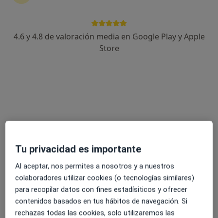
Expertos en tratamiento de la esterilidad
4.6 y 4.8 de valoración media en Google Play y Apple
Store
Maria Luisa Cañete Palomo
Ginecólogo
Madrid
Reservar cita
Marta Sánchez-Dehesa Rincón
Tu privacidad es importante
Ginecólogo
Al aceptar, nos permites a nosotros y a nuestros
Toledo
colaboradores utilizar cookies (o tecnologías similares)
Reservar cita
para recopilar datos con fines estadísiticos y ofrecer
contenidos basados en tus hábitos de navegación. Si
Isabel Mª León Doblas
rechazas todas las cookies, solo utilizaremos las