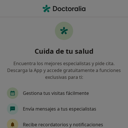
Men
¿Qué estás buscando?
Página De Inicio
Servicios
Tratamiento De La Esterilidad
Tratamiento de la esterilidad -
Cuida de tu salud
Información, expertos y
Encuentra los mejores especialistas y pide cita.
preguntas frecuentes
Descarga la App y accede gratuitamente a funciones
exclusivas para ti:
Otros nombres: Excluída la medicina preventiva,
esterilidad
Gestiona tus visitas fácilmente
Envía mensajes a tus especialistas
Recibe recordatorios y notificaciones
Información
Pregunta al Experto