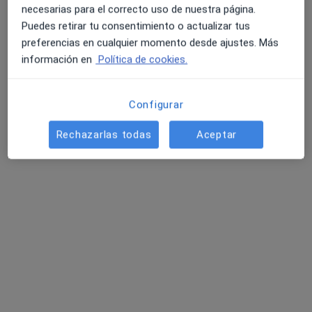
necesarias para el correcto uso de nuestra página.
Ginecólogo
Puedes retirar tu consentimiento o actualizar tus
Torremolinos
preferencias en cualquier momento desde ajustes. Más
Reservar cita
información en
Política de cookies.
Álvaro Vives Suñé
Configurar
Andrólogo
Barcelona
Rechazarlas todas
Aceptar
Reservar cita
Rocio Escudero Viñolo
Ginecólogo
Madrid
Reservar cita
María Acosta de los Reyes