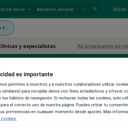
dad, enfermedad o nombre
p. ej. Madrid
Iniciar
•
1
ínicas y especialistas
Así organizamos los re
acidad es importante
 nos permites a nosotros y a nuestros colaboradores utilizar cooki
 similares) para recopilar datos con fines estadísiticos y ofrecer 
 tus hábitos de navegación. Si rechazas todas las cookies, solo uti
La reserva de cita online no está dispon
 para el correcto uso de nuestra página. Puedes retirar tu consenti
Mostrar perfil
 tus preferencias en cualquier momento desde ajustes. Más informa
e cookies.