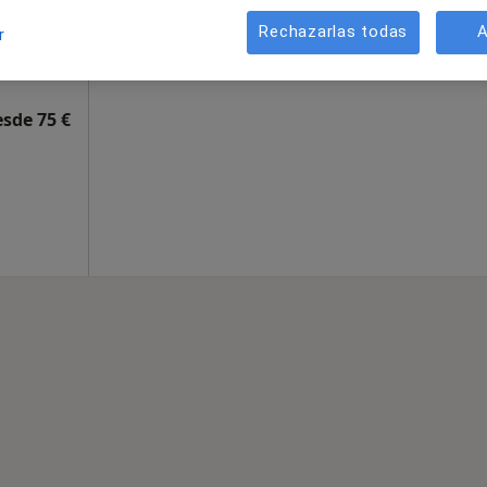
Rechazarlas todas
A
r
Benidorm
•
Mapa
esde 75 €