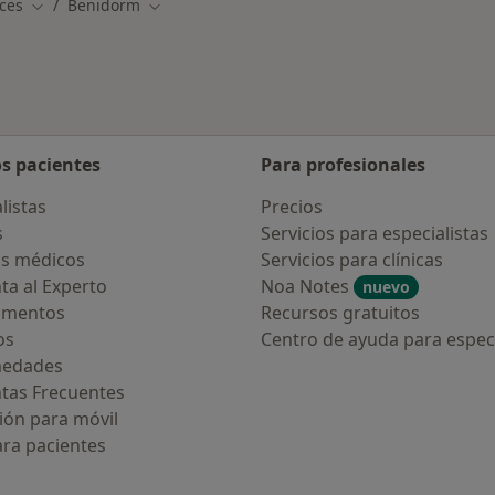
ces
Benidorm
Cambiar de ciudad
Cambiar de ciudad
os pacientes
Para profesionales
listas
Precios
s
Servicios para especialistas
s médicos
Servicios para clínicas
ta al Experto
Noa Notes
nuevo
amentos
Recursos gratuitos
os
Centro de ayuda para especi
medades
tas Frecuentes
ión para móvil
ara pacientes