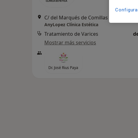
Configura
C/ del Marqués de Comillas 4, local 6, 
AnyLopez Clínica Estética
Tratamiento de Varices
d
Mostrar más servicios
Dr. José Rius Paya