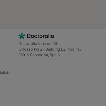
Contacto
Doctoralia - Página de inicio
Doctoralia Internet SL
C/ Josep Pla 2 - Building B2, floor 13
08019 Barcelona, Spain
alistas