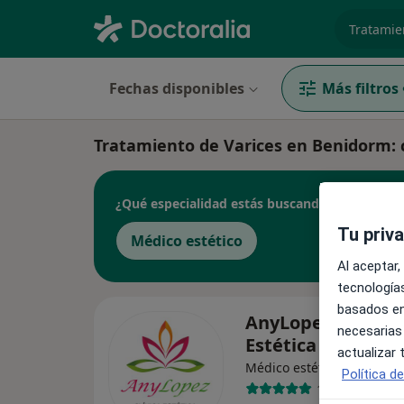
especiali
Fechas disponibles
Más filtros
Tratamiento de Varices en Benidorm: cl
¿Qué especialidad estás buscando?
Tu priv
Médico estético
Al aceptar,
tecnologías
basados en
AnyLopez Clínica
necesarias
Estética
actualizar
Médico estético
Política d
140 opiniones