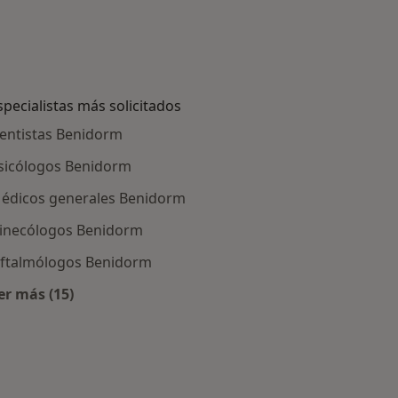
specialistas más solicitados
entistas Benidorm
sicólogos Benidorm
édicos generales Benidorm
inecólogos Benidorm
ftalmólogos Benidorm
er más (15)
Más en esta categoría: Especialistas más solicitados
Benidorm