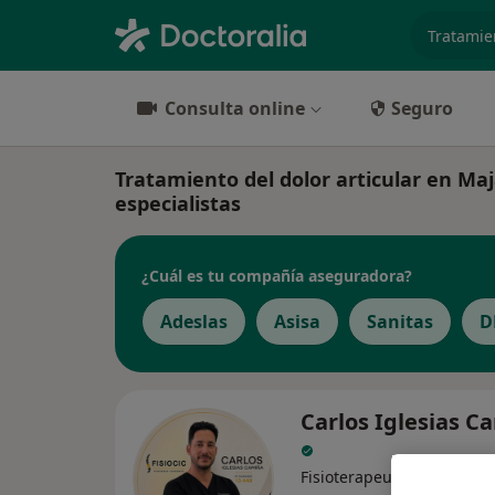
especiali
Consulta online
Seguro
Tratamiento del dolor articular en Maj
especialistas
¿Cuál es tu compañía aseguradora?
Adeslas
Asisa
Sanitas
D
Carlos Iglesias C
Fisioterapeuta, Osteópata