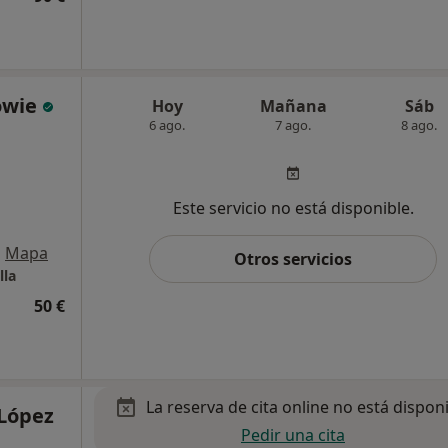
owie
Hoy
Mañana
Sáb
6 ago.
7 ago.
8 ago.
Este servicio no está disponible.
•
Mapa
Otros servicios
lla
50 €
La reserva de cita online no está dispon
 López
Pedir una cita