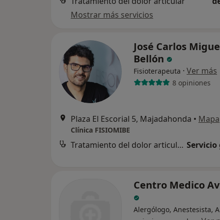
Tratamiento del dolor articular
d
Mostrar más servicios
José Carlos Migue
Bellón
·
Ver más
Fisioterapeuta
8 opiniones
Plaza El Escorial 5, Majadahonda
•
Mapa
Clínica FISIOMIBE
Tratamiento del dolor articular
Servicio
Centro Medico Av
Alergólogo, Anestesista, 