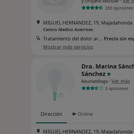
·
Ver 
y cirujano vascular
200 opiniones
MIGUEL HERNANDEZ, 19, Majadahonda
Centro Medico Averroes
Tratamiento del dolor articular
Precio sin es
Mostrar más servicios
Dra. Marina Sánc
Sánchez
·
Ver más
Reumatólogo
3 opiniones
Dirección
Online
MIGUEL HERNANDEZ, 19, Majadahonda