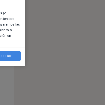
es (o
contenidos
lizaremos las
miento o
ción en
ceptar