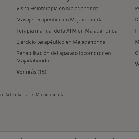
Visita Fisioterapia en Majadahonda
P
Masaje terapéutico en Majadahonda
D
Terapia manual de la ATM en Majadahonda
F
Ejercicio terapéutico en Majadahonda
M
Rehabilitación del aparato locomotor en
G
Majadahonda
V
ras en Majadahonda
Ver más (15)
Más en esta categoría: Otros servicios en
or Articular
Majadahonda
Cambiar de ciudad
Cambiar de ciudad