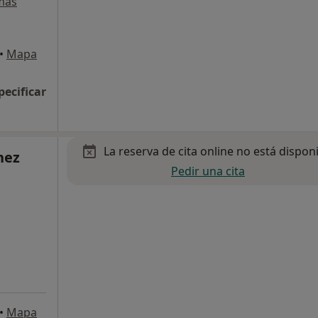
más
•
Mapa
pecificar
La reserva de cita online no está dispon
hez
Pedir una cita
•
Mapa