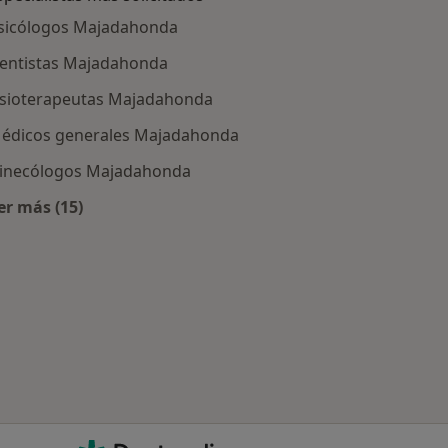
sicólogos Majadahonda
entistas Majadahonda
isioterapeutas Majadahonda
édicos generales Majadahonda
inecólogos Majadahonda
er más (15)
Más en esta categoría: Especialistas más solicitados
 Majadahonda
Doctoralia - Página de inicio