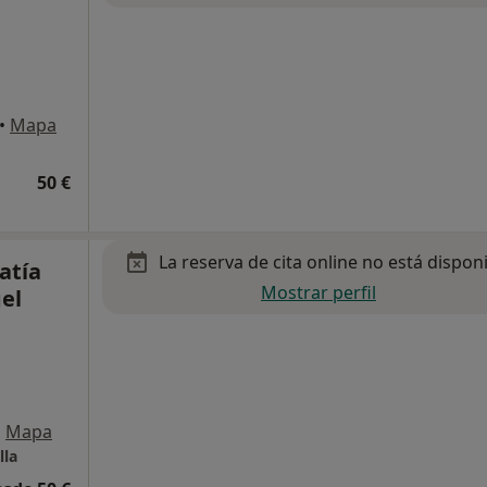
•
Mapa
50 €
La reserva de cita online no está dispon
atía
Mostrar perfil
el
•
Mapa
lla