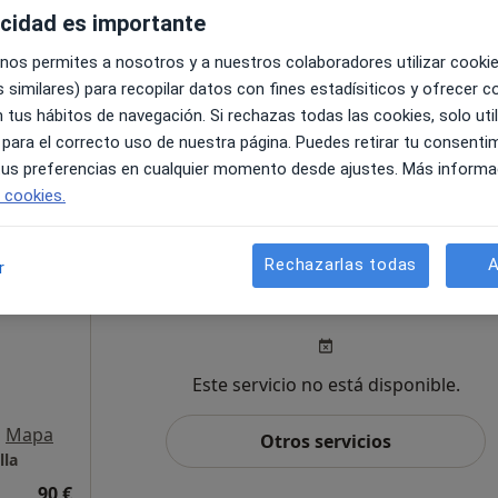
acidad es importante
Este servicio no está disponible.
 nos permites a nosotros y a nuestros colaboradores utilizar cooki
 similares) para recopilar datos con fines estadísiticos y ofrecer 
Otros servicios
honda
 tus hábitos de navegación. Si rechazas todas las cookies, solo uti
 para el correcto uso de nuestra página. Puedes retirar tu consenti
50 €
 tus preferencias en cualquier momento desde ajustes. Más informa
e cookies.
Rechazarlas todas
A
i
r
Hoy
Mañana
Sáb
6 ago.
7 ago.
8 ago.
·
Ver
Este servicio no está disponible.
•
Mapa
Otros servicios
lla
90 €