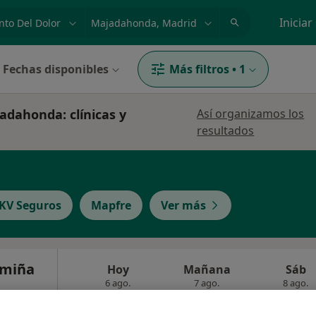
dad, enfermedad o nombre
p. ej. Madrid
Iniciar
Fechas disponibles
Más filtros
•
1
adahonda: clínicas y
Así organizamos los
resultados
KV Seguros
Mapfre
Ver más
amiña
Hoy
Mañana
Sáb
6 ago.
7 ago.
8 ago.
·
Ver