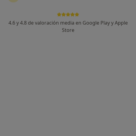
4.6 y 4.8 de valoración media en Google Play y Apple
Juan Flores Escribano
Store
Fisioterapeuta
2 opiniones
Carrer d'Aragó, 9-11, Ibiza
•
Mapa
Clínica IMIF
Visita Fisioterapia
Precio sin especificar
Este especialista no ofrece reserva de cita online en esta dirección.
Pedir una cita