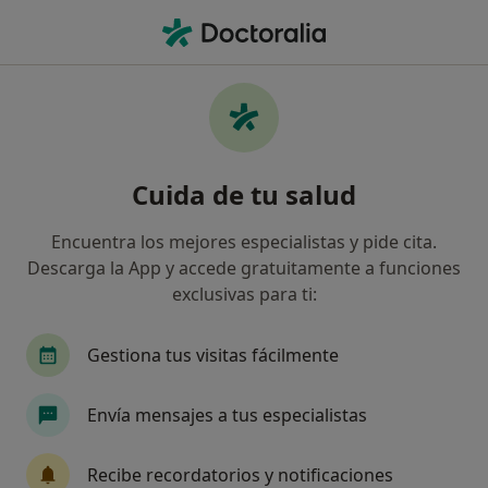
Men
Visita Fisioterapia • Ibiza, Ibiza
Filtros
• 1
Seguro
Mapa
Visita Fisioterapia en Ibiza: clínicas y
Cuida de tu salud
especialistas
Así organizamos los resultados
Encuentra los mejores especialistas y pide cita.
Descarga la App y accede gratuitamente a funciones
exclusivas para ti:
¿Cuál es tu compañía aseguradora?
Sanitas
DKV Seguros
Mapfre
Agrupa
Gestiona tus visitas fácilmente
Envía mensajes a tus especialistas
Recibe recordatorios y notificaciones