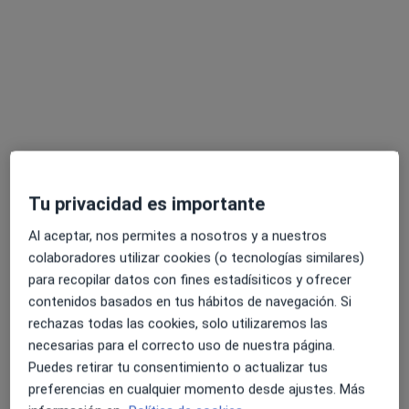
Neus Tur Tur
Fisioterapeuta
6 opiniones
Carrer d'Aragó, 9-11, Ibiza
•
Mapa
Tu privacidad es importante
Clínica IMIF
Visita Fisioterapia
Precio sin especificar
Al aceptar, nos permites a nosotros y a nuestros
colaboradores utilizar cookies (o tecnologías similares)
Este especialista no ofrece reserva de cita online en esta dirección.
para recopilar datos con fines estadísiticos y ofrecer
contenidos basados en tus hábitos de navegación. Si
Pedir una cita
rechazas todas las cookies, solo utilizaremos las
necesarias para el correcto uso de nuestra página.
Puedes retirar tu consentimiento o actualizar tus
preferencias en cualquier momento desde ajustes. Más