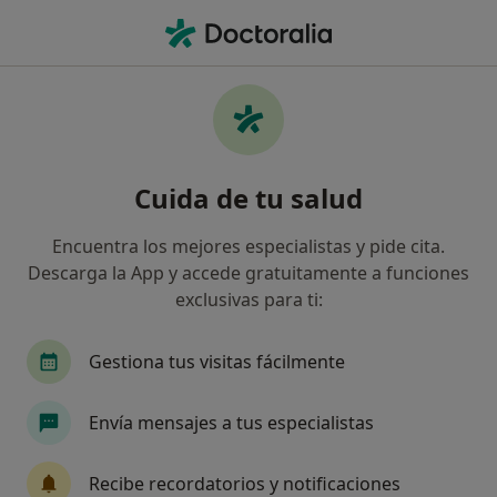
Men
Visita Medicina Familiar Y Comunitaria • Gandía, Valencia
Filtros
• 1
Mapa
Visita Medicina Familiar y Comunitaria en
Cuida de tu salud
Gandía: clínicas y especialistas
Así organizamos los resultados
Encuentra los mejores especialistas y pide cita.
Descarga la App y accede gratuitamente a funciones
exclusivas para ti:
¿Qué especialidad estás buscando?
Médico de familia
Médico general
Médico 
Gestiona tus visitas fácilmente
Envía mensajes a tus especialistas
Recibe recordatorios y notificaciones