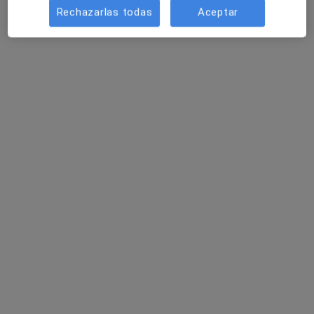
Rechazarlas todas
Aceptar
Pedir una cita
Dr. Posidio Peláez Rodríguez
·
Ver más
Médico de familia, Médico general
21 opiniones
Dirección
Online
Av. Jaume I 32 Palmera, Valencia
•
Mapa
Consulta de Medicina General Dr. Posidio Peláez