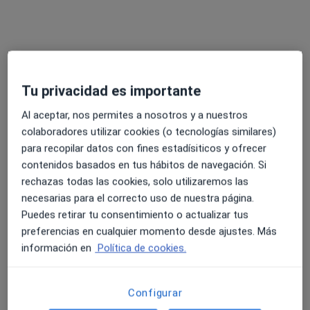
Tu privacidad es importante
Al aceptar, nos permites a nosotros y a nuestros
Dr. José Lull Sala
colaboradores utilizar cookies (o tecnologías similares)
·
Ver más
para recopilar datos con fines estadísiticos y ofrecer
Médico de familia, Médico general
contenidos basados en tus hábitos de navegación. Si
37 opiniones
rechazas todas las cookies, solo utilizaremos las
necesarias para el correcto uso de nuestra página.
Dirección
Online
Puedes retirar tu consentimiento o actualizar tus
preferencias en cualquier momento desde ajustes. Más
C/ Ciutat de Barcelona 31, Gandía
•
Mapa
información en
Política de cookies.
Consulta Médica Dr Lull
Visita Medicina Familiar y Comunitaria
50 €
Configurar
Este especialista no ofrece reserva de cita online en esta dirección.