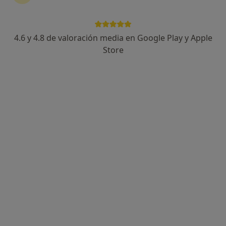
4.6 y 4.8 de valoración media en Google Play y Apple
Dr. Manuel Calderon Soriano
Store
·
Ver
Médico de familia, Médico estético, Médico general
más
13 opiniones
Dirección 1
Dirección 2
Dirección 3
Onlin
Carrer Benissuai 15, Gandía
•
Mapa
CONSULTA ESTETICA MANUEL CALDERON
Visita Medicina Familiar y Comunitaria
Precio sin especificar
Este especialista no ofrece reserva de cita online en esta dirección.
Pedir una cita