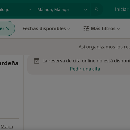
dad, enfermedad o nombre
p. ej. Madrid
Iniciar
er
Fechas disponibles
Más filtros
Así organizamos los re
La reserva de cita online no está dispon
Cardeña
Pedir una cita
Mapa