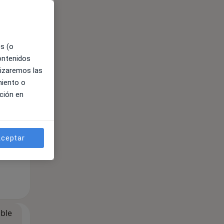
es (o
contenidos
ible
lizaremos las
miento o
ción en
ceptar
ible