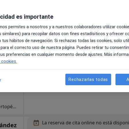
acidad es importante
Primera visita Traumatología y Cirugía Ortopédica
 nos permites a nosotros y a nuestros colaboradores utilizar cooki
 similares) para recopilar datos con fines estadísiticos y ofrecer 
La reserva de cita online no está dispon
ado
 tus hábitos de navegación. Si rechazas todas las cookies, solo uti
Pedir una cita
 para el correcto uso de nuestra página. Puedes retirar tu consenti
 tus preferencias en cualquier momento desde ajustes. Más informa
e cookies.
Rechazarlas todas
A
r
Primera visita Traumatología y Cirugía Ortopédica
La reserva de cita online no está dispon
nández