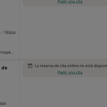
Pedir una cita
s Isidro, 16., Málaga
•
Mapa
Primera visita Traumatología y Cirugía Ortopédica
La reserva de cita online no está dispon
 de
Pedir una cita
apa