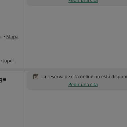
Pedir una cita
eur 17, portal 1, 1º D, Málaga
•
Mapa
Primera visita Traumatología y Cirugía Ortopédica
La reserva de cita online no está dispon
nge
Pedir una cita