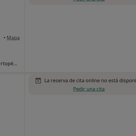
orre
•
Mapa
Primera visita Traumatología y Cirugía Ortopédica
La reserva de cita online no está dispon
s
Pedir una cita