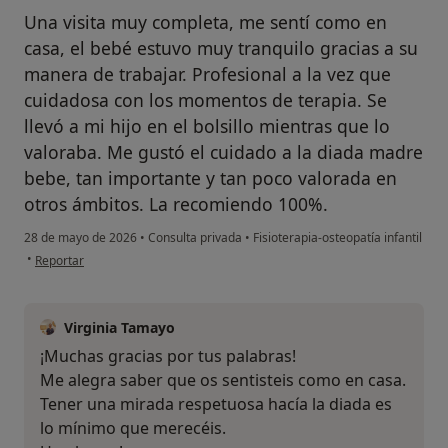
Una visita muy completa, me sentí como en
casa, el bebé estuvo muy tranquilo gracias a su
manera de trabajar. Profesional a la vez que
cuidadosa con los momentos de terapia. Se
llevó a mi hijo en el bolsillo mientras que lo
valoraba. Me gustó el cuidado a la diada madre
bebe, tan importante y tan poco valorada en
otros ámbitos. La recomiendo 100%.
28 de mayo de 2026
•
Consulta privada
•
Fisioterapia-osteopatía infantil
en opinión del usuario JA
•
Reportar
Virginia Tamayo
¡Muchas gracias por tus palabras!
Me alegra saber que os sentisteis como en casa.
Tener una mirada respetuosa hacía la diada es
lo mínimo que merecéis.