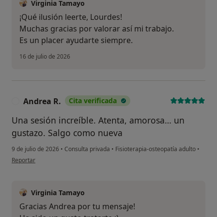
Virginia Tamayo
¡Qué ilusión leerte, Lourdes!
Muchas gracias por valorar así mi trabajo.
Es un placer ayudarte siempre.
16 de julio de 2026
Andrea R.
Cita verificada
A
Una sesión increíble. Atenta, amorosa… un
gustazo. Salgo como nueva
9 de julio de 2026
•
Consulta privada
•
Fisioterapia-osteopatía adulto
•
en opinión del usuario Andrea R.
Reportar
Virginia Tamayo
Gracias Andrea por tu mensaje!