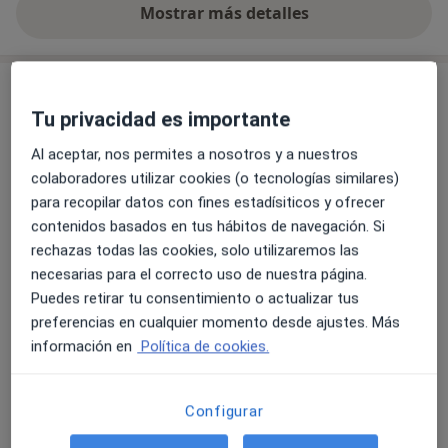
Mostrar más detalles
sobre la experiencia
Servicios y precios
Tu privacidad es importante
Visita Fisioterapia
Reservar cita
65 €
Detalles
Al aceptar, nos permites a nosotros y a nuestros
colaboradores utilizar cookies (o tecnologías similares)
para recopilar datos con fines estadísiticos y ofrecer
Tratamiento para escoliosis
contenidos basados en tus hábitos de navegación. Si
Reservar cita
65 €
Detalles
rechazas todas las cookies, solo utilizaremos las
necesarias para el correcto uso de nuestra página.
Puedes retirar tu consentimiento o actualizar tus
Tratamiento del dolor de columna
Reservar cita
preferencias en cualquier momento desde ajustes. Más
65 €
Detalles
información en
Política de cookies.
Tratamiento del reflujo de bebé
Reservar cita
65 €
Detalles
Configurar