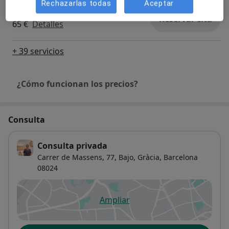
Rechazarlas todas
Aceptar
Tratamiento Dolor pélvico crónico
Reservar cita
65 €
Detalles
+ 39 servicios
¿Cómo funcionan los precios?
Consulta
Consulta privada
Carrer de Massens, 77,
Bajo,
Gràcia
,
Barcelona
08024
Ampliar
se abre en una nueva pestañ