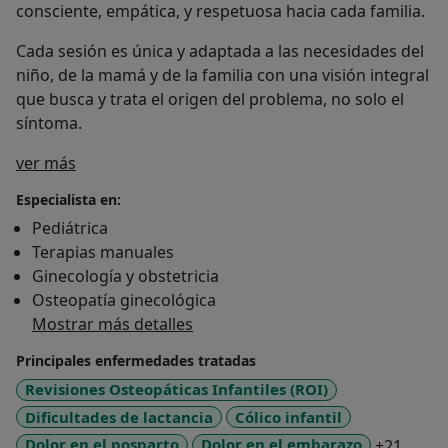
consciente, empática, y respetuosa hacia cada familia.
Cada sesión es única y adaptada a las necesidades del
niño, de la mamá y de la familia con una visión integral
que busca y trata el origen del problema, no solo el
síntoma.
Sobre mí
ver más
Especialista en:
Pediátrica
Terapias manuales
Ginecología y obstetricia
Osteopatía ginecológica
Mostrar más detalles
Principales enfermedades tratadas
Revisiones Osteopáticas Infantiles (ROI)
Dificultades de lactancia
Cólico infantil
a11y_
Dolor en el posparto
Dolor en el embarazo
+21