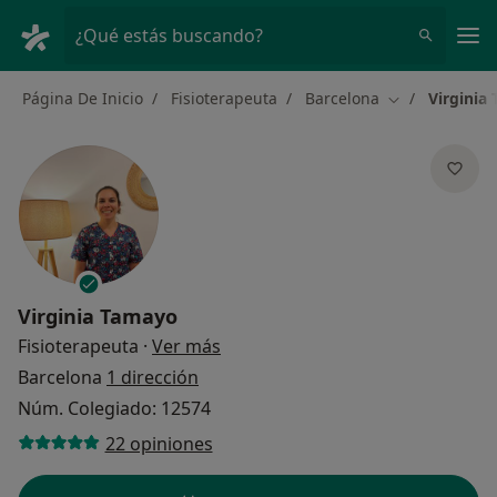
Men
¿Qué estás buscando?
Página De Inicio
Fisioterapeuta
Barcelona
Virginia
Cambiar de ci
Virginia Tamayo
sobre las especializaciones
Fisioterapeuta
·
Ver más
Barcelona
1 dirección
Núm. Colegiado: 12574
22 opiniones