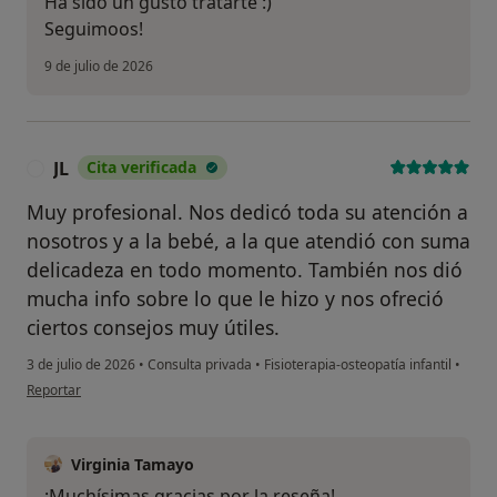
Ha sido un gusto tratarte :)
Seguimoos!
9 de julio de 2026
JL
Cita verificada
J
Muy profesional. Nos dedicó toda su atención a
nosotros y a la bebé, a la que atendió con suma
delicadeza en todo momento. También nos dió
mucha info sobre lo que le hizo y nos ofreció
ciertos consejos muy útiles.
3 de julio de 2026
•
Consulta privada
•
Fisioterapia-osteopatía infantil
•
en opinión del usuario JL
Reportar
Virginia Tamayo
¡Muchísimas gracias por la reseña!