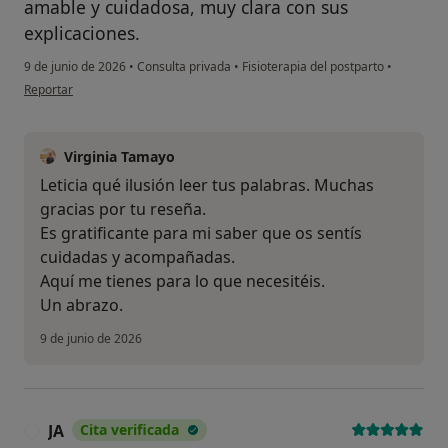
amable y cuidadosa, muy clara con sus
explicaciones.
9 de junio de 2026
•
Consulta privada
•
Fisioterapia del postparto
•
en opinión del usuario Leticia Lira
Reportar
Virginia Tamayo
Leticia qué ilusión leer tus palabras. Muchas
gracias por tu reseña.
Es gratificante para mi saber que os sentís
cuidadas y acompañadas.
Aquí me tienes para lo que necesitéis.
Un abrazo.
9 de junio de 2026
JA
Cita verificada
J