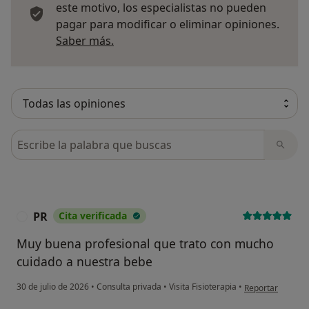
este motivo, los especialistas no pueden
pagar para modificar o eliminar opiniones.
Más información sobre opiniones
Saber más.
Busca en opiniones
PR
Cita verificada
P
Muy buena profesional que trato con mucho
cuidado a nuestra bebe
en opinión del u
30 de julio de 2026
•
Consulta privada
•
Visita Fisioterapia
•
Reportar