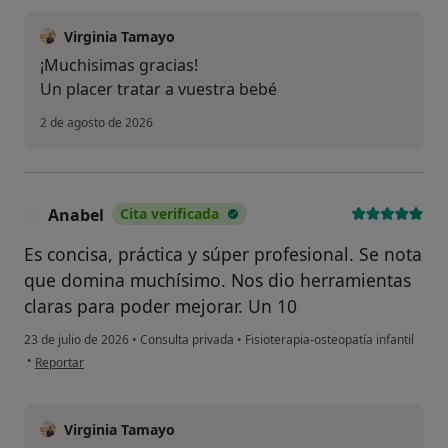
Virginia Tamayo
¡Muchisimas gracias!
Un placer tratar a vuestra bebé
2 de agosto de 2026
Anabel
Cita verificada
A
Es concisa, práctica y súper profesional. Se nota
que domina muchísimo. Nos dio herramientas
claras para poder mejorar. Un 10
23 de julio de 2026
•
Consulta privada
•
Fisioterapia-osteopatía infantil
en opinión del usuario Anabel
•
Reportar
Virginia Tamayo