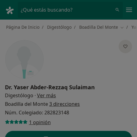
Men
¿Qué estás buscando?
Página De Inicio
Digestólogo
Boadilla Del Monte
Ya
Cambiar
Dr.
Yaser Abder-Rezzaq Sulaiman
sobre las especializaciones
Digestólogo
·
Ver más
Boadilla del Monte
3 direcciones
Núm. Colegiado: 282823148
1 opinión