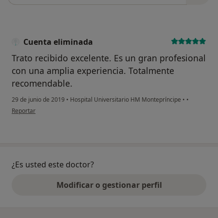
Cuenta eliminada
Trato recibido excelente. Es un gran profesional
con una amplia experiencia. Totalmente
recomendable.
29 de junio de 2019
•
Hospital Universitario HM Montepríncipe
•
•
en opinión del usuario Cuenta eliminada
Reportar
¿Es usted este doctor?
Modificar o gestionar perfil