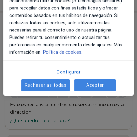
colaboradores utilizar cookies (o tecnologías similares)
para recopilar datos con fines estadísiticos y ofrecer
contenidos basados en tus hábitos de navegación. Si
Consultas (3)
rechazas todas las cookies, solo utilizaremos las
necesarias para el correcto uso de nuestra página.
Dirección 1
Dirección 2
Dirección 3
Puedes retirar tu consentimiento o actualizar tus
preferencias en cualquier momento desde ajustes. Más
información en
Política de cookies.
Hospital Universitario HM Puerta del Sur
Avda. de Carlos V, 70,
Móstoles
28938
Configurar
Rechazarlas todas
Aceptar
Ampliar
se abre en una nueva pestañ
Disponibilidad
Este especialista no ofrece reserva online en esta
dirección
¿Qué puedo hacer ahora?