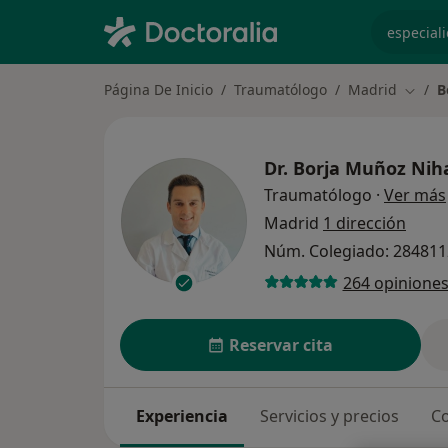
especiali
Página De Inicio
Traumatólogo
Madrid
B
Cambi
Dr.
Borja Muñoz Nih
Traumatólogo
·
Ver más
Madrid
1 dirección
Núm. Colegiado: 28481
264 opinione
Reservar cita
Experiencia
Servicios y precios
Co