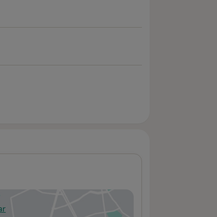
ar
 abre en una nueva pestaña