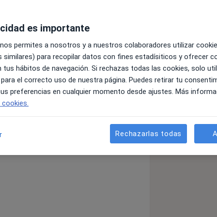
acidad es importante
 nos permites a nosotros y a nuestros colaboradores utilizar cooki
 similares) para recopilar datos con fines estadísiticos y ofrecer 
 tus hábitos de navegación. Si rechazas todas las cookies, solo uti
la. He trabajado y trabajo muy duro
 para el correcto uso de nuestra página. Puedes retirar tu consenti
a muy elevada. He realizado más de
 tus preferencias en cualquier momento desde ajustes. Más informa
 Me considero una persona dinámica;
e cookies.
oblemas de cada paciente como si
 una buena parte del futuro de la
medad osteoarticular y así mejorar la
Rechazarlas todas
A
r
io hasta el fin de sus días, sin dolores
dico.