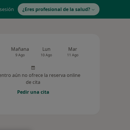
 sesión
¿Eres profesional de la salud?
Mañana
Lun
Mar
Mié
Jue
9 Ago
10 Ago
11 Ago
12 Ago
13 Ag
entro aún no ofrece la reserva online
de cita
Pedir una cita
lucionadas (202)