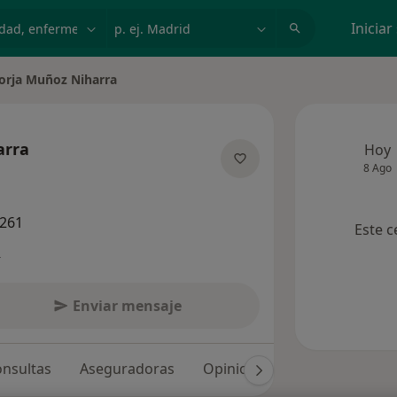
dad, enfermedad o nombre
p. ej. Madrid
Iniciar
orja Muñoz Niharra
ar de ciudad
arra
Hoy
8 Ago
sobre las especializaciones
1261
Este c
s
Enviar mensaje
nsultas
Aseguradoras
Opiniones (264)
Dudas so