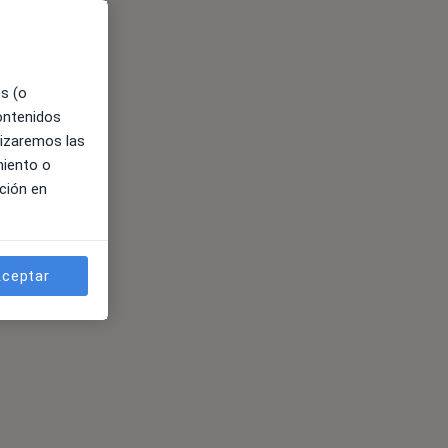
es (o
contenidos
lizaremos las
miento o
ción en
ceptar