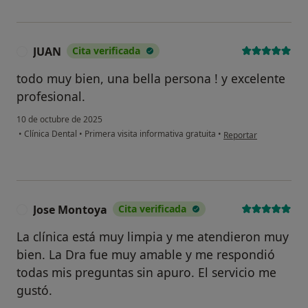
JUAN
Cita verificada
J
todo muy bien, una bella persona ! y excelente
profesional.
10 de octubre de 2025
en opinión del usuari
•
Clínica Dental
•
Primera visita informativa gratuita
•
Reportar
Jose Montoya
Cita verificada
J
La clínica está muy limpia y me atendieron muy
bien. La Dra fue muy amable y me respondió
todas mis preguntas sin apuro. El servicio me
gustó.