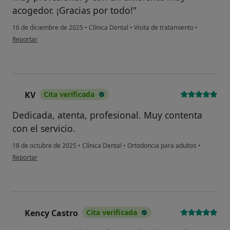
acogedor. ¡Gracias por todo!"
16 de diciembre de 2025
•
Clínica Dental
•
Visita de tratamiento
•
en opinión del usuario Sara
Reportar
KV
Cita verificada
K
Dedicada, atenta, profesional. Muy contenta
con el servicio.
18 de octubre de 2025
•
Clínica Dental
•
Ortodoncia para adultos
•
en opinión del usuario KV
Reportar
Kency Castro
Cita verificada
K