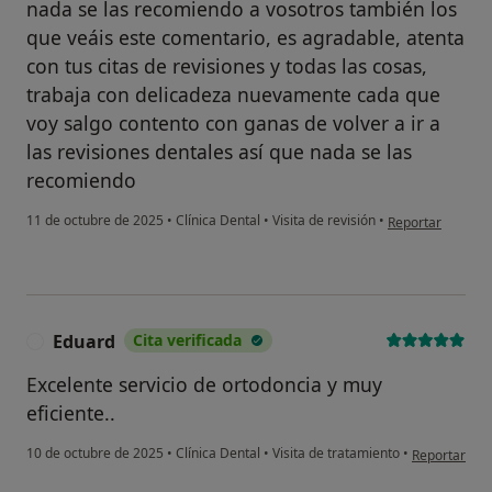
nada se las recomiendo a vosotros también los
que veáis este comentario, es agradable, atenta
con tus citas de revisiones y todas las cosas,
trabaja con delicadeza nuevamente cada que
voy salgo contento con ganas de volver a ir a
las revisiones dentales así que nada se las
recomiendo
en opinión del u
11 de octubre de 2025
•
Clínica Dental
•
Visita de revisión
•
Reportar
Eduard
Cita verificada
E
Excelente servicio de ortodoncia y muy
eficiente..
en opinión d
10 de octubre de 2025
•
Clínica Dental
•
Visita de tratamiento
•
Reportar