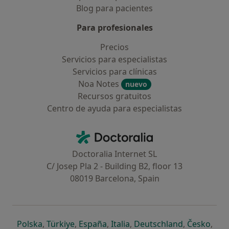
Blog para pacientes
Para profesionales
Precios
Servicios para especialistas
Servicios para clínicas
Noa Notes
nuevo
Recursos gratuitos
Centro de ayuda para especialistas
Contacto
Doctoralia - Página de inicio
Doctoralia Internet SL
C/ Josep Pla 2 - Building B2, floor 13
08019 Barcelona, Spain
se abre en una nueva pestaña
se abre en una nueva pestaña
se abre en una nueva pestaña
se abre en una nueva pes
se abre en 
se a
Polska
,
Türkiye
,
España
,
Italia
,
Deutschland
,
Česko
,