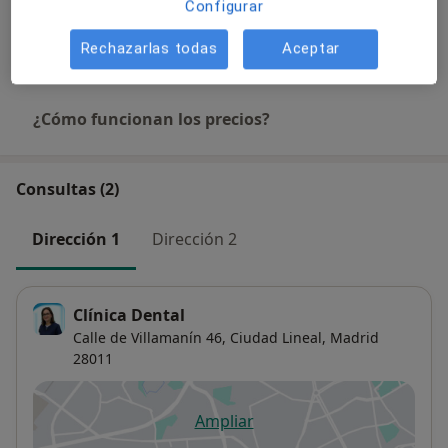
Detalles
Configurar
Rechazarlas todas
Aceptar
+ 22 servicios
¿Cómo funcionan los precios?
Consultas (2)
Dirección 1
Dirección 2
Clínica Dental
Calle de Villamanín 46,
Ciudad Lineal
,
Madrid
28011
Ampliar
se abre en una nueva pestañ