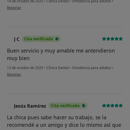
14 de octubre de 2025
•
Clínica Dental
•
Ortodoncia para adultos
•
en opinión del usuario JOHANN
Reportar
J C
Cita verificada
J
Buen servicio y muy amable me antendieron
muy bien
13 de octubre de 2025
•
Clínica Dental
•
Ortodoncia para adultos
•
en opinión del usuario J C
Reportar
Jesús Ramírez
Cita verificada
J
La chica pues sabe hacer su trabajo, se la
recomendé a un amigo y dice lo mismo así que