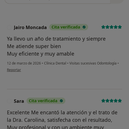
Jairo Moncada
Cita verificada
J
Ya llevo un año de tratamiento y siempre
Me atiende super bien
Muy eficiente y muy amable
12 de marzo de 2026
•
Clínica Dental
•
Visitas sucesivas Odontología
•
en opinión del usuario Jairo Moncada
Reportar
Sara
Cita verificada
S
Excelente Me encantó la atención y el trato de
la Dra. Carolina, satisfecha con el resultado,
Muy profesional y con un ambiente muy