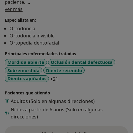
paciente.
Sobre mí
Su enfoque está centrado en el paciente, ofreciendo
ver más
planes de tratamiento individualizados que se adaptan
Especialista en:
a las necesidades y objetivos específicos de cada
Ortodoncia
persona.
Ortodoncia invisible
Áreas de Especialización:
Ortopedia dentofacial
Tratamientos de ortodoncia para niños, adolescentes
y adultos.
Principales enfermedades tratadas
Brackets metálicos y estéticos.
Mordida abierta
Oclusión dental defectuosa
Ortodoncia invisible (Alineadores).
Sobremordida
Diente retenido
Corrección de maloclusiones y problemas de mordida.
a11y_sr_more_diseases
Dientes apiñados
+21
Tratamientos preventivos y de mantenimiento.
Terapia de ortopedia dentofacial (niños).
Pacientes que atiendo
Adultos (Solo en algunas direcciones)
Niños a partir de 6 años (Solo en algunas
direcciones)