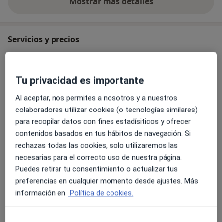
Mostrar más detalles
sobre la experiencia
Servicios y precios
Primera visita informativa gratuita
Servicio gratuito
Detalles
Tu privacidad es importante
Ortodoncia
Al aceptar, nos permites a nosotros y a nuestros
Detalles
colaboradores utilizar cookies (o tecnologías similares)
para recopilar datos con fines estadísiticos y ofrecer
contenidos basados en tus hábitos de navegación. Si
Visita de revisión
rechazas todas las cookies, solo utilizaremos las
Detalles
necesarias para el correcto uso de nuestra página.
Puedes retirar tu consentimiento o actualizar tus
Retenedores ortodoncia
preferencias en cualquier momento desde ajustes. Más
Detalles
información en
Política de cookies.
Proxilaxis