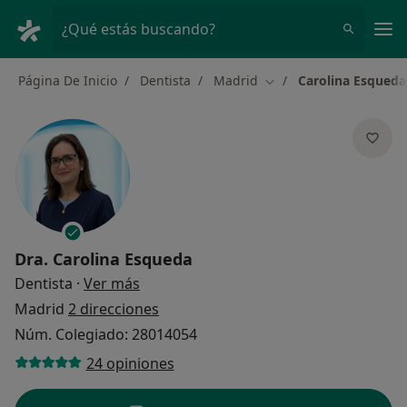
Men
¿Qué estás buscando?
Página De Inicio
Dentista
Madrid
Carolina Esqueda
Cambiar de ciudad
Dra.
Carolina Esqueda
sobre las especializaciones
Dentista
·
Ver más
Madrid
2 direcciones
Núm. Colegiado: 28014054
24 opiniones