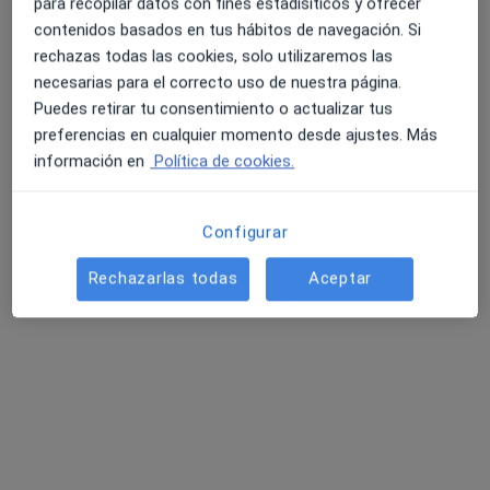
10 opiniones
para recopilar datos con fines estadísiticos y ofrecer
contenidos basados en tus hábitos de navegación. Si
C. Vía Norte 48, Vigo
•
Mapa
rechazas todas las cookies, solo utilizaremos las
Unidad de Mama Vithas-Fátima
4.6 y 4.8 de valoración media en Google Play y Apple
necesarias para el correcto uso de nuestra página.
Acepta Mugeju
Store
Puedes retirar tu consentimiento o actualizar tus
Consulta online
preferencias en cualquier momento desde ajustes. Más
información en
Política de cookies.
Este especialista no ofrece reserva de cita online en esta dirección.
Pedir una cita
Configurar
Rechazarlas todas
Aceptar
Búsquedas relacionadas
Enfermedades más tratadas
Hernia en Vigo
Cáncer colorrectal en Vigo
Cáncer de estómago en Vigo