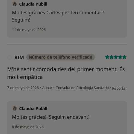
Claudia Pubill
Moltes gràcies Carles per teu comentari!
Seguim!
11 de mayo de 2026
BIM
Número de teléfono verificado
B
M'he sentit còmoda des del primer moment! És
molt empàtica
en opinión d
7 de mayo de 2026
•
Aupar
•
Consulta de Psicología Sanitaria
•
Reportar
Claudia Pubill
Moltes gràcies!! Seguim endavant!
8 de mayo de 2026