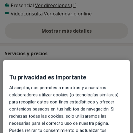
Presencial
Ver direcciones (1)
Videoconsulta
Ver calendario online
Mostrar más detalles
sobre la experiencia
Servicios y precios
Consulta online
Reservar cita
Desde 55 €
Detalles
Tu privacidad es importante
Al aceptar, nos permites a nosotros y a nuestros
Gestión de la ansiedad
Reservar cita
colaboradores utilizar cookies (o tecnologías similares)
Desde 55 €
Detalles
para recopilar datos con fines estadísiticos y ofrecer
contenidos basados en tus hábitos de navegación. Si
Psicoterapia infantil
rechazas todas las cookies, solo utilizaremos las
Desde 55 €
Detalles
necesarias para el correcto uso de nuestra página.
Puedes retirar tu consentimiento o actualizar tus