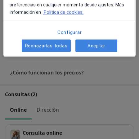
preferencias en cualquier momento desde ajustes. Más
Visita de tratamiento
información en
Política de cookies.
Desde 55 €
Detalles
Técnicas y estrategias de autoestima
Configurar
Desde 55 €
Detalles
Rechazarlas todas
Aceptar
+ 17 servicios
¿Cómo funcionan los precios?
Consultas (2)
Online
Dirección
Consulta online