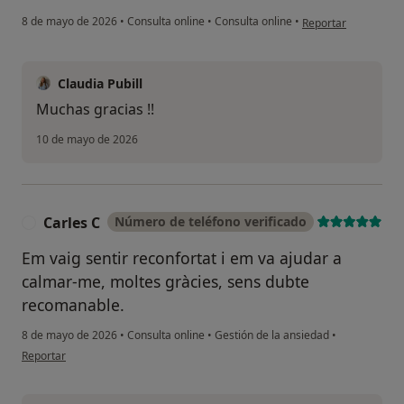
en opinión del usua
8 de mayo de 2026
•
Consulta online
•
Consulta online
•
Reportar
Claudia Pubill
Muchas gracias !!
10 de mayo de 2026
Carles C
Número de teléfono verificado
C
Em vaig sentir reconfortat i em va ajudar a
calmar-me, moltes gràcies, sens dubte
recomanable.
8 de mayo de 2026
•
Consulta online
•
Gestión de la ansiedad
•
en opinión del usuario Carles C
Reportar