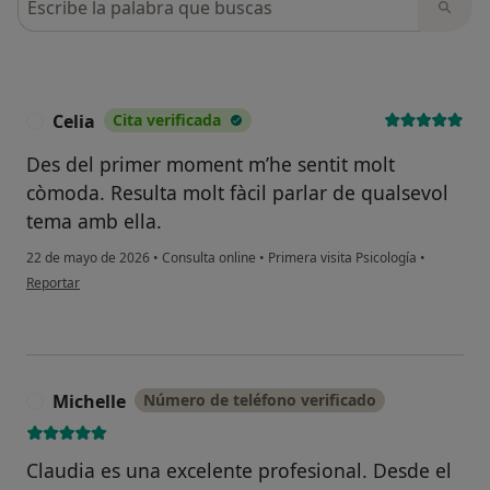
Celia
Cita verificada
C
Des del primer moment m’he sentit molt
còmoda. Resulta molt fàcil parlar de qualsevol
tema amb ella.
22 de mayo de 2026
•
Consulta online
•
Primera visita Psicología
•
en opinión del usuario Celia
Reportar
Michelle
Número de teléfono verificado
M
Claudia es una excelente profesional. Desde el