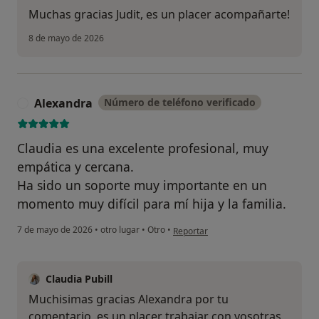
Muchas gracias Judit, es un placer acompañarte!
8 de mayo de 2026
Alexandra
Número de teléfono verificado
A
Claudia es una excelente profesional, muy
empática y cercana.
Ha sido un soporte muy importante en un
momento muy difícil para mí hija y la familia.
en opinión del usuario Alexandra
7 de mayo de 2026
•
otro lugar
•
Otro
•
Reportar
Claudia Pubill
Muchisimas gracias Alexandra por tu
comentario, es un placer trabajar con vosotras,