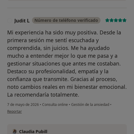
Judit L
Número de teléfono verificado
J
Mi experiencia ha sido muy positiva. Desde la
primera sesión me sentí escuchada y
comprendida, sin juicios. Me ha ayudado
mucho a entender mejor lo que me pasa y a
gestionar situaciones que antes me costaban.
Destaco su profesionalidad, empatía y la
confianza que transmite. Gracias al proceso,
noto cambios reales en mi bienestar emocional.
La recomendaría totalmente.
7 de mayo de 2026
•
Consulta online
•
Gestión de la ansiedad
•
en opinión del usuario Judit L
Reportar
Claudia Pubill