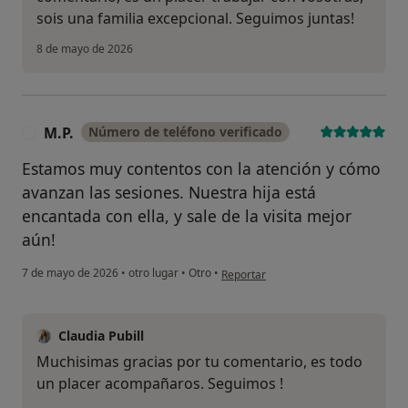
sois una familia excepcional. Seguimos juntas!
8 de mayo de 2026
M.P.
Número de teléfono verificado
M
Estamos muy contentos con la atención y cómo
avanzan las sesiones. Nuestra hija está
encantada con ella, y sale de la visita mejor
aún!
en opinión del usuario M.P.
7 de mayo de 2026
•
otro lugar
•
Otro
•
Reportar
Claudia Pubill
Muchisimas gracias por tu comentario, es todo
un placer acompañaros. Seguimos !