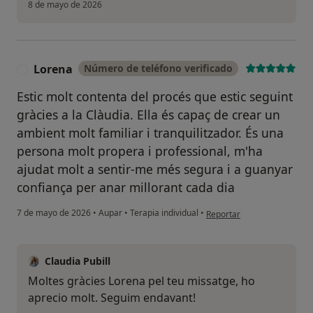
8 de mayo de 2026
Lorena
Número de teléfono verificado
L
Estic molt contenta del procés que estic seguint
gràcies a la Clàudia. Ella és capaç de crear un
ambient molt familiar i tranquilitzador. És una
persona molt propera i professional, m'ha
ajudat molt a sentir-me més segura i a guanyar
confiança per anar millorant cada dia
en opinión del usuario Lore
7 de mayo de 2026
•
Aupar
•
Terapia individual
•
Reportar
Claudia Pubill
Moltes gràcies Lorena pel teu missatge, ho
aprecio molt. Seguim endavant!