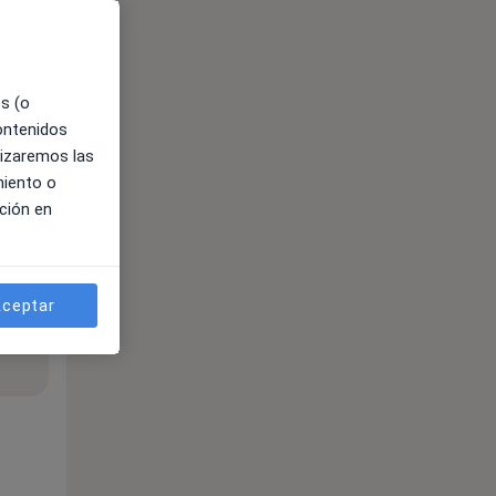
es (o
contenidos
lizaremos las
miento o
ción en
ceptar
ible