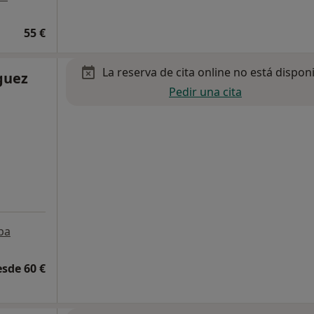
55 €
La reserva de cita online no está dispon
guez
Pedir una cita
pa
esde 60 €