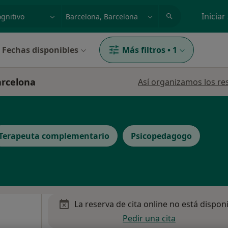
dad, enfermedad o nombre
p. ej. Madrid
Iniciar
Fechas disponibles
Más filtros
•
1
arcelona
Así organizamos los re
Terapeuta complementario
Psicopedagogo
La reserva de cita online no está dispon
Pedir una cita