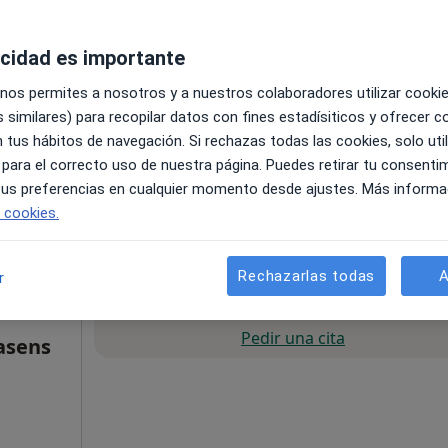
acidad es importante
 nos permites a nosotros y a nuestros colaboradores utilizar cooki
 similares) para recopilar datos con fines estadísiticos y ofrecer 
 tus hábitos de navegación. Si rechazas todas las cookies, solo uti
 para el correcto uso de nuestra página. Puedes retirar tu consenti
apa
 tus preferencias en cualquier momento desde ajustes. Más informa
e cookies.
50 €
Rechazarlas todas
A
r
La reserva de cita online no está dispon
Pedir una cita
asens