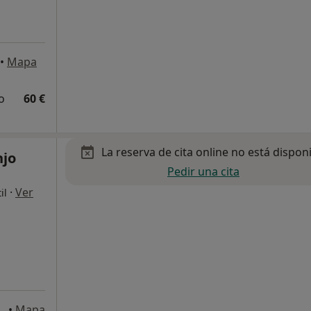
•
Mapa
o
60 €
La reserva de cita online no está dispon
njo
Pedir una cita
·
Ver
il
Entlo, 4 piso, Barcelona
•
Mapa