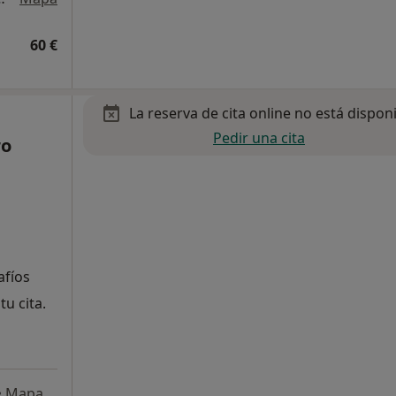
60 €
La reserva de cita online no está dispon
Pedir una cita
ro
afíos
tu cita.
•
Mapa