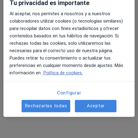
Tu privacidad es importante
Al aceptar, nos permites a nosotros y a nuestros
colaboradores utilizar cookies (o tecnologías similares)
para recopilar datos con fines estadísiticos y ofrecer
contenidos basados en tus hábitos de navegación. Si
rechazas todas las cookies, solo utilizaremos las
necesarias para el correcto uso de nuestra página.
Puedes retirar tu consentimiento o actualizar tus
preferencias en cualquier momento desde ajustes. Más
Tredic - Centre Mèdic Salou
información en
Política de cookies.
·
Ver más
Alergólogo, Acupuntor, Analista clínico
154 opiniones
Configurar
C/ Vía Roma, 11, Salou
•
Mapa
Tredic - Centre Mèdic Salou
Rechazarlas todas
Aceptar
Primera visita Alergología
Precio sin especificar
Mostrar más servicios