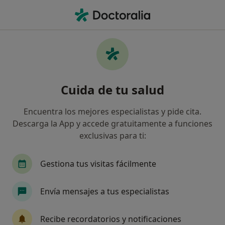
Men
Alergología • Reus, Tarragona
Filtros
• 1
Seguro
Mapa
Centros médicos de Alergología en Reus
Cuida de tu salud
Así organizamos los resultados
Encuentra los mejores especialistas y pide cita.
Descarga la App y accede gratuitamente a funciones
¿Cuál es tu compañía aseguradora?
exclusivas para ti:
Adeslas
Asisa
Sanitas
Mapfre
Fi
Gestiona tus visitas fácilmente
Envía mensajes a tus especialistas
Recibe recordatorios y notificaciones