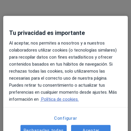
c/ Camino del Berrocal, 6, Collado Villalba
•
Mapa
Centro de Estudios Genéticos Atg Medical
Ningún profesional de este centro tiene citas disponibles
Tu privacidad es importante
Mostrar perfil
Al aceptar, nos permites a nosotros y a nuestros
colaboradores utilizar cookies (o tecnologías similares)
para recopilar datos con fines estadísiticos y ofrecer
contenidos basados en tus hábitos de navegación. Si
rechazas todas las cookies, solo utilizaremos las
necesarias para el correcto uso de nuestra página.
Puedes retirar tu consentimiento o actualizar tus
preferencias en cualquier momento desde ajustes. Más
información en
Política de cookies.
Clinica Rm Moralzarzal
·
Ver más
Analista clínico, Alergólogo, Patólogo
Configurar
69 opiniones
C/Pico Martillo,22, Moralzarzal
•
Mapa
Rechazarlas todas
Aceptar