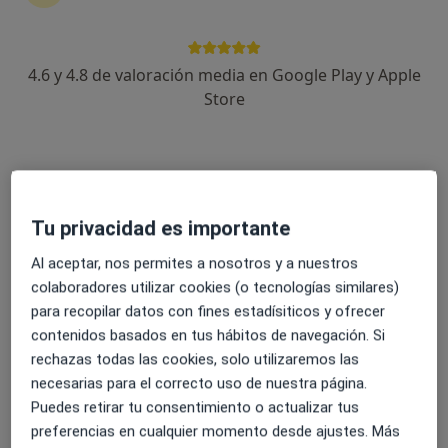
Centro Médico Enova
·
4.6 y 4.8 de valoración media en Google Play y Apple
Angiólogo y cirujano vascular, Alergólogo, Analista clínico
Ver más
Store
73 opiniones
Marqués de Mendigorría, 4, Toledo
•
Mapa
Centro Médico Enova
Visita Angiología y Cirugía Vascular
Precio sin especificar
Tu privacidad es importante
Ningún profesional de este centro tiene citas disponibles
Al aceptar, nos permites a nosotros y a nuestros
colaboradores utilizar cookies (o tecnologías similares)
Mostrar perfil
para recopilar datos con fines estadísiticos y ofrecer
contenidos basados en tus hábitos de navegación. Si
rechazas todas las cookies, solo utilizaremos las
necesarias para el correcto uso de nuestra página.
Puedes retirar tu consentimiento o actualizar tus
preferencias en cualquier momento desde ajustes. Más