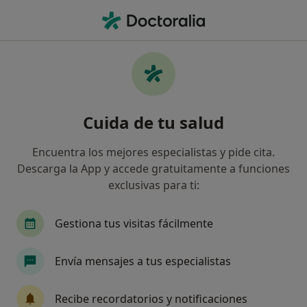
Men
Angiología Y Cirugía Vascular • Toledo, Toledo
Filtros
• 1
Seguro
Mapa
Centros médicos de Angiología y Cirugía
Cuida de tu salud
Vascular en Toledo
Así organizamos los resultados
Encuentra los mejores especialistas y pide cita.
Descarga la App y accede gratuitamente a funciones
exclusivas para ti:
¿Cuál es tu compañía aseguradora?
Gestiona tus visitas fácilmente
Envía mensajes a tus especialistas
Recibe recordatorios y notificaciones