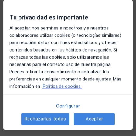
Clinica Matt
·
Ver más
Digestólogo, Cardiólogo, Cirujano general
Tu privacidad es importante
ESTANISLAO FIGUERAS 23-25, Tarragona
•
Mapa
Al aceptar, nos permites a nosotros y a nuestros
Clinica Matt
colaboradores utilizar cookies (o tecnologías similares)
Acepta Adeslas
para recopilar datos con fines estadísiticos y ofrecer
contenidos basados en tus hábitos de navegación. Si
Visita Aparato Digestivo
rechazas todas las cookies, solo utilizaremos las
Mostrar más servicios
necesarias para el correcto uso de nuestra página.
Ningún profesional de este centro tiene citas disponibles
Puedes retirar tu consentimiento o actualizar tus
preferencias en cualquier momento desde ajustes. Más
Mostrar perfil
información en
Política de cookies.
Configurar
Rechazarlas todas
Aceptar