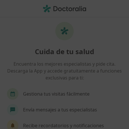
Men
Aparato Digestivo • Tarragona, Tarragona
Filtros
• 1
Seguro:
Adeslas
Centros médicos de Aparato Digestivo con
Cuida de tu salud
Adeslas en Tarragona
Así organizamos los resultados
Encuentra los mejores especialistas y pide cita.
Descarga la App y accede gratuitamente a funciones
exclusivas para ti:
Gestiona tus visitas fácilmente
Envía mensajes a tus especialistas
Hospital Viamed Tarragona
Recibe recordatorios y notificaciones
·
Ver más
Digestólogo, Analista clínico, Patólogo