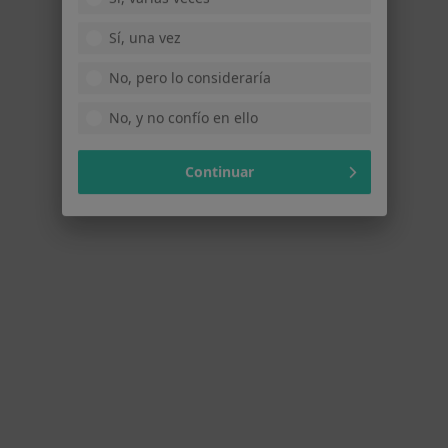
Mostrar perfil
Sí, una vez
No, pero lo consideraría
No, y no confío en ello
Continuar
Clínica Mi Tres Torres
·
Ver más
Digestólogo, Alergólogo, Patólogo
640 opiniones
C. Dr. Roux, 76, Barcelona
•
Mapa
Clínica Mi Tres Torres
Acepta Adeslas
Primera visita Aparato Digestivo