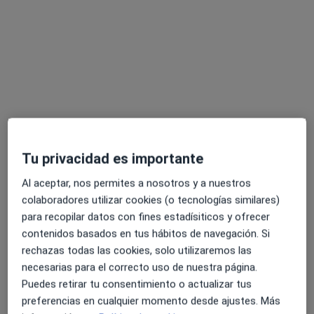
Ability Salud - Tarragona
·
Ver más
Ginecólogo, Acupuntor, Cirujano general
Tu privacidad es importante
15 opiniones
Al aceptar, nos permites a nosotros y a nuestros
C/ Macià Mallol i Bosch 6-8 (Bajos), Tarragona
•
Mapa
colaboradores utilizar cookies (o tecnologías similares)
Ability Salud - Tarragona
para recopilar datos con fines estadísiticos y ofrecer
Acepta Fiatc
contenidos basados en tus hábitos de navegación. Si
Primera visita Ginecología y Obstetricia
rechazas todas las cookies, solo utilizaremos las
necesarias para el correcto uso de nuestra página.
Mostrar más servicios
Puedes retirar tu consentimiento o actualizar tus
Ningún profesional de este centro tiene citas disponibles
preferencias en cualquier momento desde ajustes. Más