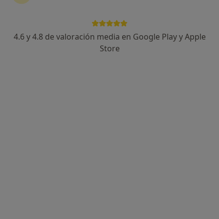
Unidad de Salud Integral Dr. Juan Salinas
·
Ver más
Ginecólogo, Fisioterapeuta, Médico estético
4.6 y 4.8 de valoración media en Google Play y Apple
360 opiniones
Store
Passeig de Sunyer, 49-51, Reus
•
Mapa
Unidad de Salud Integral Dr. Juan Salinas
Acepta Fiatc
Primera visita ginecológica
Mostrar más servicios
Dr. Juan Salinas Peña
Ginecólogo
Ningún profesional de este centro tiene citas disponibles
Mostrar perfil