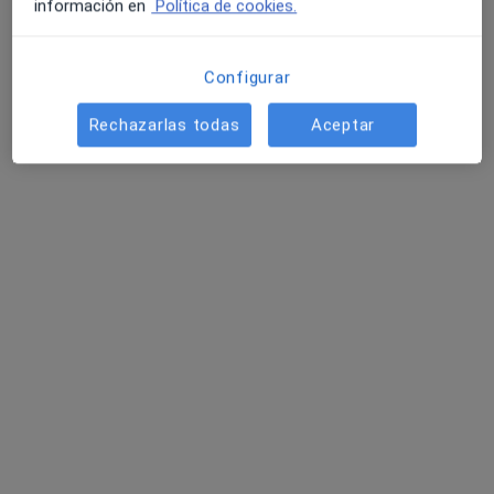
información en
Política de cookies.
Mostrar perfil
Configurar
Rechazarlas todas
Aceptar
Institut Clínic Reus
·
Ver más
Ginecólogo, Alergólogo, Analista clínico
190 opiniones
Passeig Sunyer, 49-51, Reus
•
Mapa
Institut Clínic Reus
Acepta Fiatc
Primera visita Ginecología y Obstetricia
Mostrar más servicios