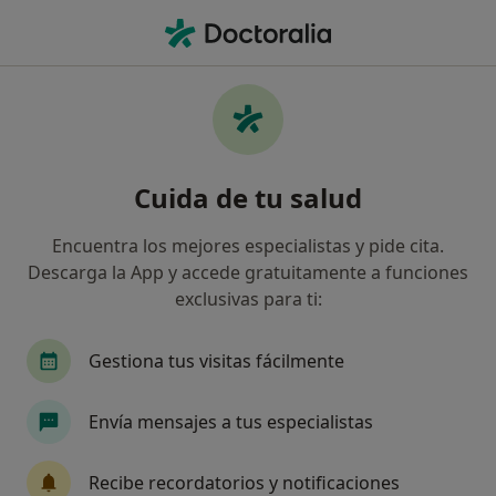
Men
Ginecología Y Obstetricia • Tarragona, Tarragona
Filtros
• 1
Seguro:
Fiatc
M
Centros médicos de Ginecología y
Cuida de tu salud
Obstetricia con Fiatc en Tarragona
Así organizamos los resultados
Encuentra los mejores especialistas y pide cita.
Descarga la App y accede gratuitamente a funciones
exclusivas para ti:
Gestiona tus visitas fácilmente
Envía mensajes a tus especialistas
Opción de pago online
Recibe recordatorios y notificaciones