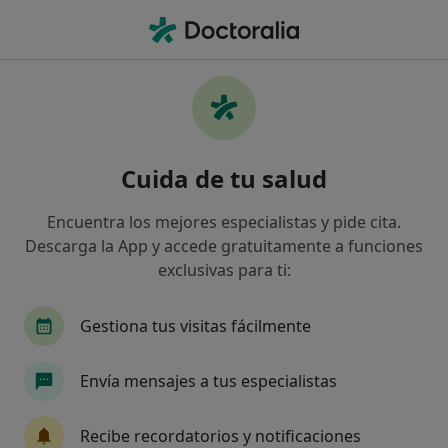
Men
Pediatría • Colmenar Viejo, Madrid
Filtros
• 1
Seguro
Mapa
Centros médicos de Pediatría en Colmenar
Cuida de tu salud
Viejo
Así organizamos los resultados
Encuentra los mejores especialistas y pide cita.
Descarga la App y accede gratuitamente a funciones
exclusivas para ti:
¿Cuál es tu compañía aseguradora?
Sanitas
DKV Seguros
Asisa Mugeju
Gestiona tus visitas fácilmente
Envía mensajes a tus especialistas
Recibe recordatorios y notificaciones