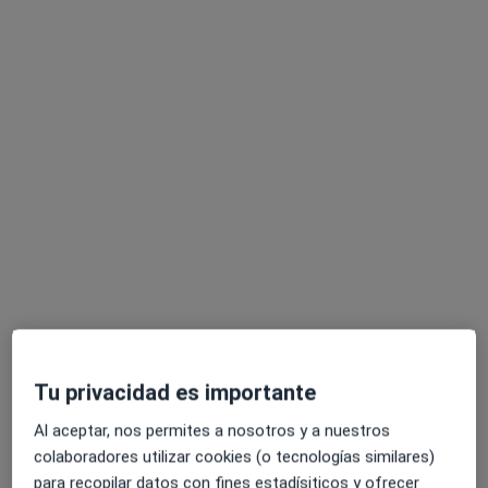
Consulta online
desde 100 €
Mostrar más servicios
Dra. Cristina Cordero
Dra. María Angustias
Dra. Myriam Herrero
Castro
Salmerón Ruíz
Alvarez
Pediatra
Pediatra
Pediatra
Ningún profesional de este centro tiene citas disponibles
Mostrar perfil
Tu privacidad es importante
Al aceptar, nos permites a nosotros y a nuestros
colaboradores utilizar cookies (o tecnologías similares)
para recopilar datos con fines estadísiticos y ofrecer