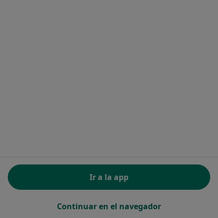
Ningún profesional de este centro tiene citas disponibles
Mostrar perfil
Gabinete Médico Alcobendas
·
Ver más
Pediatra, Analista clínico, Cirujano general
Cl. Marqués de la Valdavia, 84, Alcobendas
•
Mapa
Gabinete Médico Alcobendas
Ir a la app
Ningún profesional de este centro tiene citas disponibles
Continuar en el navegador
Mostrar perfil