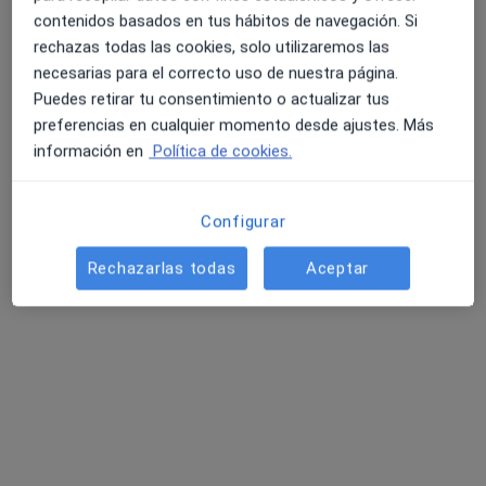
contenidos basados en tus hábitos de navegación. Si
Opción de pago online
rechazas todas las cookies, solo utilizaremos las
Centro Médico Galea
necesarias para el correcto uso de nuestra página.
Puedes retirar tu consentimiento o actualizar tus
·
Ver más
Pediatra, Analista clínico, Enfermero
preferencias en cualquier momento desde ajustes. Más
92 opiniones
información en
Política de cookies.
Consulta online
Precio sin especificar
Configurar
Dr. Julio Regueiro
Rechazarlas todas
Aceptar
Martínez
Pediatra
Ningún profesional de este centro tiene citas disponibles
Mostrar perfil