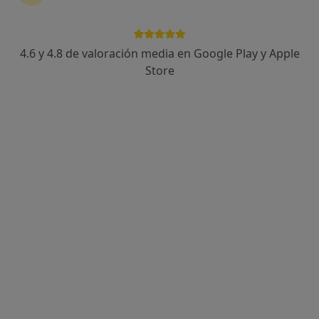
4.6 y 4.8 de valoración media en Google Play y Apple
Affidea Policlínica El Mirador
Store
·
Ver
Pediatra, Alergólogo, Angiólogo y cirujano vascular
más
93 opiniones
C/ MOLINO DEL VIENTO, 14, Colmenar Viejo
•
Mapa
Affidea Policlínica El Mirador
Primera visita Pediatría
Precio sin especificar
Mostrar más servicios
Dra. Elidia Medina
Expósito
Pediatra
Ningún profesional de este centro tiene citas disponibles