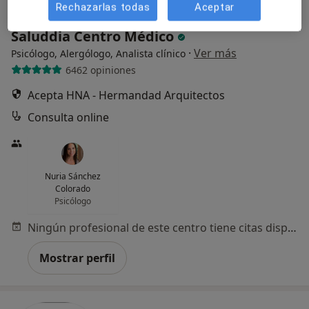
Rechazarlas todas
Aceptar
Saluddia Centro Médico
·
Ver más
Psicólogo, Alergólogo, Analista clínico
6462 opiniones
Acepta HNA - Hermandad Arquitectos
Consulta online
Nuria Sánchez
Colorado
Psicólogo
Ningún profesional de este centro tiene citas disponibles
Mostrar perfil