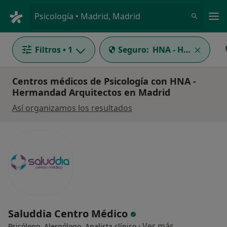
Men
Psicología • Madrid, Madrid
Filtros
• 1
Seguro:
HNA - Hermandad 
Centros médicos de Psicología con HNA -
Hermandad Arquitectos en Madrid
Así organizamos los resultados
Saluddia Centro Médico
·
Ver más
Psicólogo, Alergólogo, Analista clínico