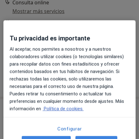
Consulta online
Mostrar más servicios
German Felpeto
Fran Pardo Muñoz
Patricia Soriano Gil
Tu privacidad es importante
Rodríguez
Psicólogo
Psicólogo
Psicólogo
Al aceptar, nos permites a nosotros y a nuestros
colaboradores utilizar cookies (o tecnologías similares)
Ver todos los especialistas (6)
para recopilar datos con fines estadísiticos y ofrecer
Ningún profesional de este centro tiene citas disponibles
contenidos basados en tus hábitos de navegación. Si
rechazas todas las cookies, solo utilizaremos las
Mostrar perfil
necesarias para el correcto uso de nuestra página.
Puedes retirar tu consentimiento o actualizar tus
preferencias en cualquier momento desde ajustes. Más
información en
Política de cookies.
Configurar