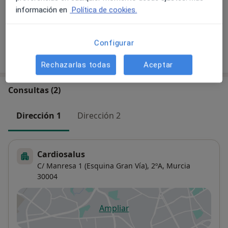
información en
Política de cookies.
+1 servicio
Configurar
¿Cómo funcionan los precios?
Rechazarlas todas
Aceptar
Consultas (2)
Dirección 1
Dirección 2
Cardiosalus
C/ Manresa 1 (Esquina Gran Vía), 2ºA,
Murcia
30004
Ampliar
se abre en una nueva pestañ