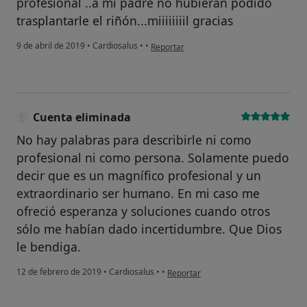
profesional ..a mi padre no hubieran podido
trasplantarle el riñón...miiiiiiiil gracias
en opinión del usuario Cuenta eliminada
9 de abril de 2019
•
Cardiosalus
•
•
Reportar
Cuenta eliminada
No hay palabras para describirle ni como
profesional ni como persona. Solamente puedo
decir que es un magnífico profesional y un
extraordinario ser humano. En mi caso me
ofreció esperanza y soluciones cuando otros
sólo me habían dado incertidumbre. Que Dios
le bendiga.
en opinión del usuario Cuenta elimi
12 de febrero de 2019
•
Cardiosalus
•
•
Reportar