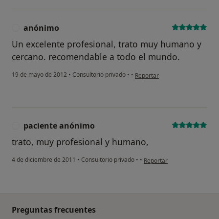
anónimo
A
Un excelente profesional, trato muy humano y
cercano. recomendable a todo el mundo.
en opinión del usuario anónim
19 de mayo de 2012
•
Consultorio privado
•
•
Reportar
paciente anónimo
P
trato, muy profesional y humano,
en opinión del usuario pac
4 de diciembre de 2011
•
Consultorio privado
•
•
Reportar
Preguntas frecuentes