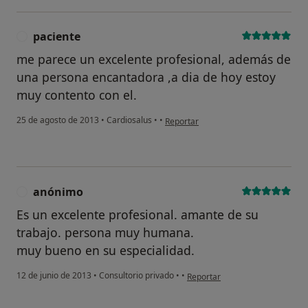
paciente
P
me parece un excelente profesional, además de
una persona encantadora ,a dia de hoy estoy
muy contento con el.
en opinión del usuario paciente
25 de agosto de 2013
•
Cardiosalus
•
•
Reportar
anónimo
A
Es un excelente profesional. amante de su
trabajo. persona muy humana.
muy bueno en su especialidad.
en opinión del usuario anónimo
12 de junio de 2013
•
Consultorio privado
•
•
Reportar