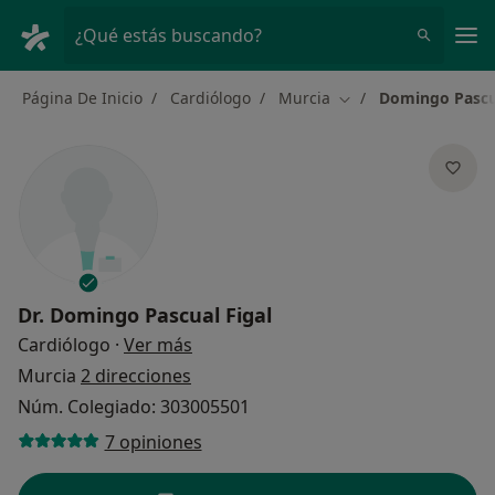
Men
¿Qué estás buscando?
Página De Inicio
Cardiólogo
Murcia
Domingo Pascua
Cambiar de ciudad
Dr.
Domingo Pascual Figal
sobre las especializaciones
Cardiólogo
·
Ver más
Murcia
2 direcciones
Núm. Colegiado: 303005501
7 opiniones