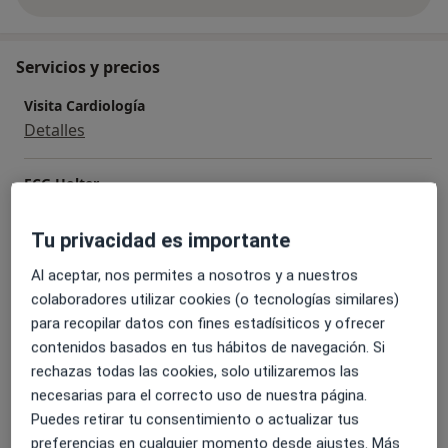
sobre la experiencia
Servicios y precios
Visita Cardiología
Detalles
ECG Holter
Detalles
Tu privacidad es importante
Ecocardiografía de esfuerzo
Al aceptar, nos permites a nosotros y a nuestros
Detalles
colaboradores utilizar cookies (o tecnologías similares)
para recopilar datos con fines estadísiticos y ofrecer
Ecocardiograma + doppler color
contenidos basados en tus hábitos de navegación. Si
Detalles
rechazas todas las cookies, solo utilizaremos las
necesarias para el correcto uso de nuestra página.
Ergometría (pruebas de esfuerzo)
Puedes retirar tu consentimiento o actualizar tus
Detalles
preferencias en cualquier momento desde ajustes. Más