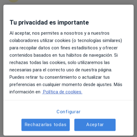
Tu privacidad es importante
4.6 y 4.8 de valoración media en Google Play y Apple
Anna Ruiz Lopez
Store
·
Ver más
Psicólogo
Al aceptar, nos permites a nosotros y a nuestros
59 opiniones
colaboradores utilizar cookies (o tecnologías similares)
para recopilar datos con fines estadísiticos y ofrecer
Dirección
Online
contenidos basados en tus hábitos de navegación. Si
rechazas todas las cookies, solo utilizaremos las
necesarias para el correcto uso de nuestra página.
C/ RAMON TURRÓ, 9 (LOCAL2), Palafolls
•
Mapa
Puedes retirar tu consentimiento o actualizar tus
Centre Mèdic i Psicològic Guiomar
preferencias en cualquier momento desde ajustes. Más
Consulta online
desde 60 €
información en
Política de cookies.
Este especialista no ofrece reserva de cita online en esta dirección.
Pedir una cita
Configurar
Rechazarlas todas
Aceptar