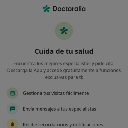
Men
Aflicción • Palafolls, Barcelona
Filtros
• 1
Mapa
Especialistas en Aflicción en Palafolls
Cuida de tu salud
Así organizamos los resultados
Encuentra los mejores especialistas y pide cita.
Descarga la App y accede gratuitamente a funciones
¿Qué especialidad estás buscando?
exclusivas para ti:
Psicólogo
Psicólogo infantil
Psicopedago
Gestiona tus visitas fácilmente
Envía mensajes a tus especialistas
Recibe recordatorios y notificaciones