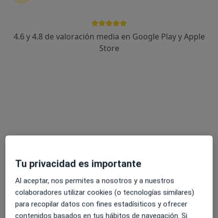
4.6 y 4.8 de valoración media en Google Play y Apple
Elisa Amador
Store
·
Ver más
Psicóloga
74 opiniones
Dirección
Online
Avenida Ámsterdam, Arona
•
Mapa
Consulta presencial en Los Cristianos
Primera visita Psicología
60 €
Este especialista no ofrece reserva de cita online en esta dirección.
Tu privacidad es importante
Pedir una cita
Al aceptar, nos permites a nosotros y a nuestros
colaboradores utilizar cookies (o tecnologías similares)
para recopilar datos con fines estadísiticos y ofrecer
contenidos basados en tus hábitos de navegación. Si