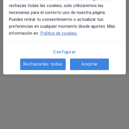
rechazas todas las cookies, solo utilizaremos las
necesarias para el correcto uso de nuestra página.
Puedes retirar tu consentimiento o actualizar tus
preferencias en cualquier momento desde ajustes. Más
información en
Política de cookies.
Adrián Gutiérrez Pacheco
·
Ver más
Psicólogo
Configurar
126 opiniones
Rechazarlas todas
Aceptar
Dirección
Online
Avda. Amsterdam n.1 edif. Valdés Center A, Piso de Oficinas 2º, puerta 5, Arona
•
Mapa
Gabinete Psicológico, Arona
Primera visita Psicología
65 €
Este especialista no ofrece reserva de cita online en esta dirección.
Pedir una cita