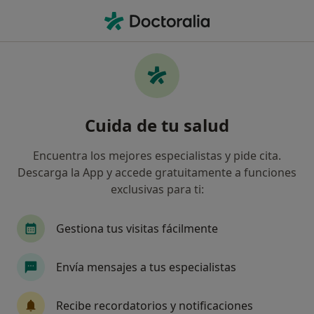
Men
Agresividad • Arona, Santa Cruz de Tenerife
Filtros
• 1
Seguro
Mapa
Especialistas en Agresividad en Arona
Cuida de tu salud
Así organizamos los resultados
Encuentra los mejores especialistas y pide cita.
Descarga la App y accede gratuitamente a funciones
¿Qué especialidad estás buscando?
exclusivas para ti:
Psicólogo
Médico general
Psicólogo infant
Gestiona tus visitas fácilmente
Envía mensajes a tus especialistas
Recibe recordatorios y notificaciones