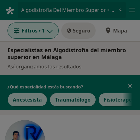
Men
Algodistrofia Del Miembro Superior • Málaga, Málaga
Filtros
• 1
Seguro
Mapa
Especialistas en Algodistrofia del miembro
superior en Málaga
Así organizamos los resultados
¿Qué especialidad estás buscando?
Anestesista
Traumatólogo
Fisioterapeut