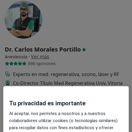
Dr. Carlos Morales Portillo
·
Ver más
Anestesista
698 opiniones
Experto en med. regenerativa, ozono, láser y RF
Co-Director Título Med Regenerativa Univ. Vitoria
Especialista en dolor mejor valorado de España
Tu privacidad es importante
Dirección 1
Dirección 2
Online
Al aceptar, nos permites a nosotros y a nuestros
colaboradores utilizar cookies (o tecnologías similares)
Av. Manuel Fraga Iribarne 15, Torremolinos
•
Mapa
para recopilar datos con fines estadísiticos y ofrecer
Clínica Élite Costa del Sol