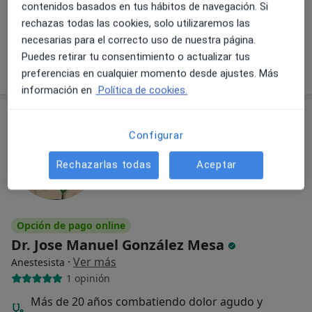
contenidos basados en tus hábitos de navegación. Si
Primera visita Tratamiento del Dolor
150 €
rechazas todas las cookies, solo utilizaremos las
Este especialista no ofrece reserva de cita online en esta dirección.
necesarias para el correcto uso de nuestra página.
Puedes retirar tu consentimiento o actualizar tus
Pedir una cita
preferencias en cualquier momento desde ajustes. Más
información en
Política de cookies.
Configurar
Rechazarlas todas
Aceptar
Opción de pago online
Dr. Jose Manuel González Mesa
·
Ver más
Anestesista
1 opinión
Más de 20 años combatiendo dolor agudo y