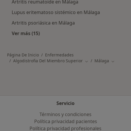
Artritis reumatoide en Málaga
Lupus eritematoso sistémico en Málaga
Artritis psoriásica en Málaga
Ver más (15)
Más en esta categoría: Otras enfermedades 
Página De Inicio
Enfermedades
Algodistrofia Del Miembro Superior
Málaga
Cambiar de ciudad
Cambiar d
Servicio
Términos y condiciones
Política privacidad pacientes
Política privacidad profesionales