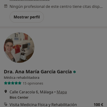
Ningún profesional de este centro tiene citas disponibles
¿Alguna vez has usado una app
o chatbot de IA para hablar
Mostrar perfil
sobre un tema emocional o
psicológico?
Sí, varias veces
Sí, una vez
No, pero lo consideraría
No, y no confío en ello
Dra. Ana María García García
Continuar
Médica rehabilitadora
15 opiniones
Calle Caracola 6, Málaga
•
Mapa
Bios Center
Visita Medicina Física y Rehabilitación
100 €