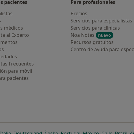
os pacientes
Para profesionales
listas
Precios
s
Servicios para especialistas
s médicos
Servicios para clínicas
ta al Experto
Noa Notes
nuevo
amentos
Recursos gratuitos
os
Centro de ayuda para especi
medades
tas Frecuentes
ión para móvil
ara pacientes
ueva pestaña
en una nueva pestaña
e abre en una nueva pestaña
se abre en una nueva pestaña
se abre en una nueva pestaña
se abre en una nueva pestaña
se abre en una nueva p
se abre en una
se abre e
se
Italia
,
Deutschland
,
Česko
,
Portugal
,
México
,
Chile
,
Brasil
,
A