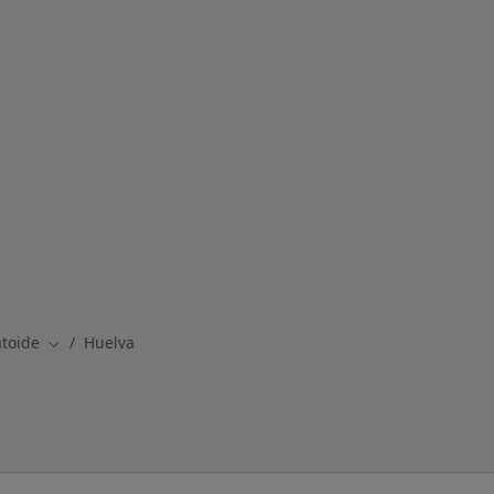
rmedades en Huelva
atoide
Huelva
Cambiar de ciudad