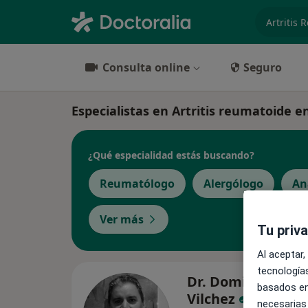
especiali
Consulta online
Seguro
Especialistas en Artritis reumatoide e
¿Qué especialidad estás buscando?
Reumatólogo
Alergólogo
An
Ver más
Tu priv
Al aceptar,
tecnologías
Dr. Domingo Pere
basados en
Vilchez
necesarias