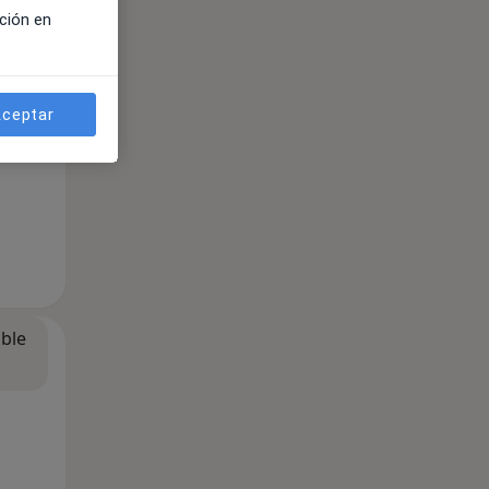
ción en
ceptar
ible