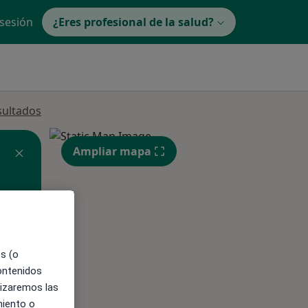
 sesión
¿Eres profesional de la salud?
sultados
Ampliar mapa
es (o
contenidos
ible
lizaremos las
miento o