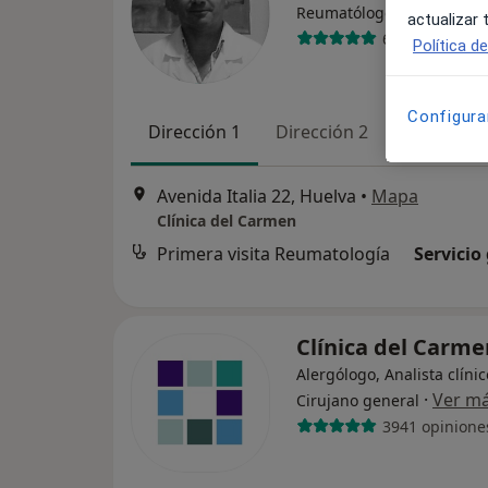
·
Ver más
Reumatólogo
actualizar
665 opiniones
Política d
Configura
Dirección 1
Dirección 2
Avenida Italia 22, Huelva
•
Mapa
Clínica del Carmen
Primera visita Reumatología
Servicio
Clínica del Carm
Alergólogo, Analista clínic
·
Ver m
Cirujano general
3941 opinione