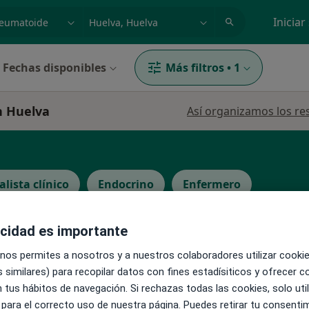
dad, enfermedad o nombre
p. ej. Madrid
Iniciar
Fechas disponibles
Más filtros
•
1
n Huelva
Así organizamos los re
alista clínico
Endocrino
Enfermero
acidad es importante
 nos permites a nosotros y a nuestros colaboradores utilizar cooki
 similares) para recopilar datos con fines estadísiticos y ofrecer 
La reserva de cita online no está dispon
z
 tus hábitos de navegación. Si rechazas todas las cookies, solo uti
Pedir una cita
 para el correcto uso de nuestra página. Puedes retirar tu consenti