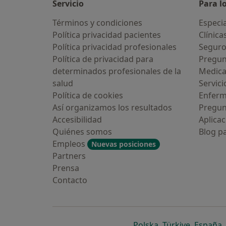
Servicio
Para l
Términos y condiciones
Especia
Política privacidad pacientes
Clínica
Política privacidad profesionales
Seguro
Política de privacidad para
Pregun
determinados profesionales de la
Medic
salud
Servici
Política de cookies
Enfer
Así organizamos los resultados
Pregun
Accesibilidad
Aplicac
Quiénes somos
Blog p
Empleos
Nuevas posiciones
Partners
Prensa
Contacto
se abre en una n
se abre 
s
Polska
,
Türkiye
,
España
,