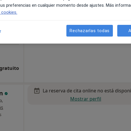
 tus preferencias en cualquier momento desde ajustes. Más informa
e cookies.
Rechazarlas todas
A
r
 gratuito
La reserva de cita online no está dispon
en
Mostrar perfil
o,
ás
s