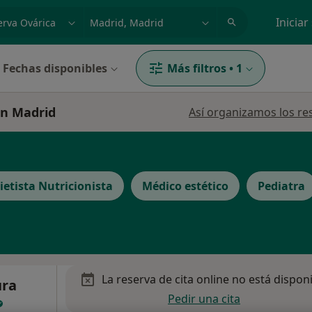
dad, enfermedad o nombre
p. ej. Madrid
Iniciar
Fechas disponibles
Más filtros
•
1
en Madrid
Así organizamos los re
ietista Nutricionista
Médico estético
Pediatra
La reserva de cita online no está dispon
ura
Pedir una cita