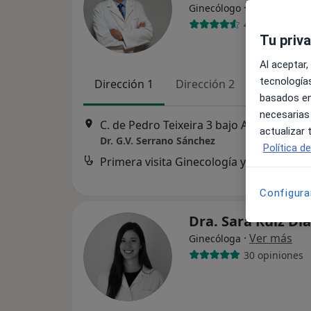
·
Ver más
Ginecólogo
434 opiniones
Tu priv
Al aceptar,
tecnologías
Dirección 1
Dirección 2
basados en
necesarias
C. de Pedro Teixeira 3 bajo A, Madrid
•
M
actualizar
Dr. G.V. Serrano Sánchez
Política d
Primera visita Ginecología y Obstetricia
Configura
Dra. Sara Ruiz Dí
·
Ver más
Ginecóloga
30 opiniones