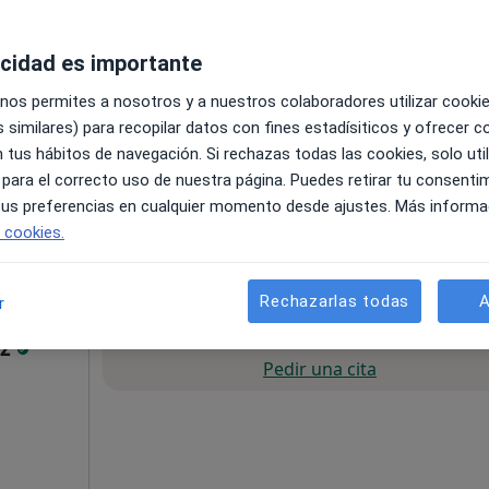
acidad es importante
 nos permites a nosotros y a nuestros colaboradores utilizar cooki
 similares) para recopilar datos con fines estadísiticos y ofrecer 
 tus hábitos de navegación. Si rechazas todas las cookies, solo uti
 para el correcto uso de nuestra página. Puedes retirar tu consenti
apa
 tus preferencias en cualquier momento desde ajustes. Más informa
e cookies.
50 €
Rechazarlas todas
A
r
La reserva de cita online no está dispon
az
Pedir una cita