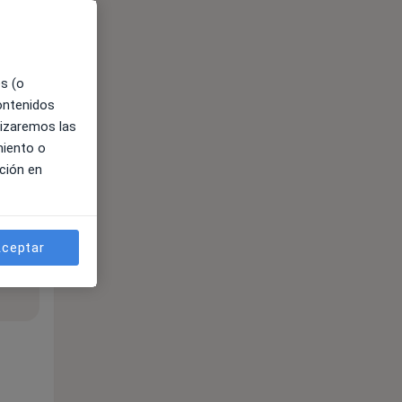
es (o
contenidos
lizaremos las
miento o
ción en
ceptar
ible