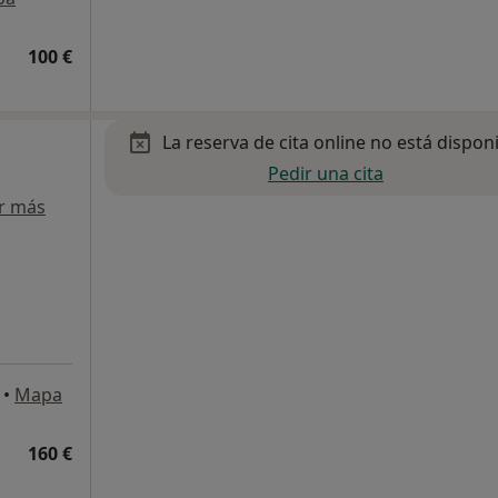
100 €
La reserva de cita online no está dispon
Pedir una cita
r más
•
Mapa
160 €