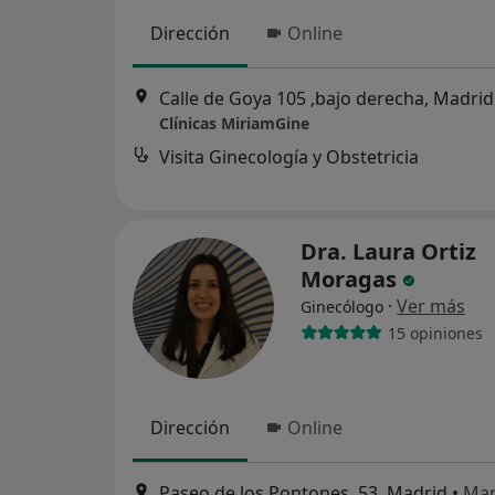
Dirección
Online
Calle de Goya 105 ,bajo derecha, Madrid
Clínicas MiriamGine
Visita Ginecología y Obstetricia
Dra. Laura Ortiz
Moragas
·
Ver más
Ginecólogo
15 opiniones
Dirección
Online
Paseo de los Pontones, 53, Madrid
•
Ma