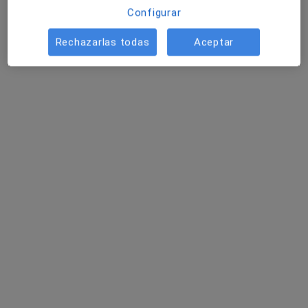
Configurar
Rechazarlas todas
Aceptar
Centre Avalon
Terapeuta complementario
78 opiniones
Carrer de Cervantes 11, Calella
•
Mapa
Centre Avalon
Cita informativa
Servicio gratuito
Mostrar más servicios
Ningún profesional de este centro tiene citas disponibles
Mostrar perfil