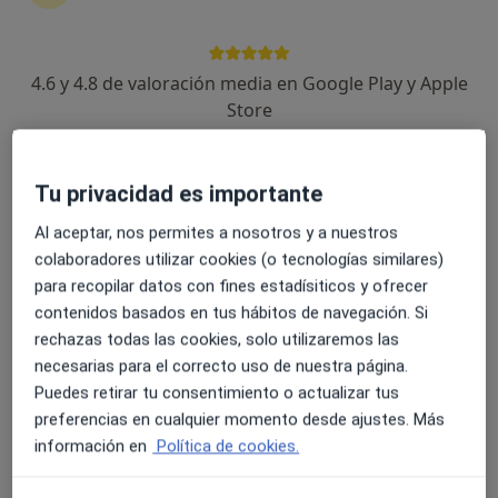
Alicia Mejías Anfrons
4.6 y 4.8 de valoración media en Google Play y Apple
Store
·
Ver más
Terapeuta complementaria
68 opiniones
Carrer de Cervantes 11, Calella
•
Mapa
Tu privacidad es importante
Centre Avalon
Al aceptar, nos permites a nosotros y a nuestros
Cita informativa
Servicio gratuito
colaboradores utilizar cookies (o tecnologías similares)
Este especialista no ofrece reserva de cita online en esta dirección.
para recopilar datos con fines estadísiticos y ofrecer
contenidos basados en tus hábitos de navegación. Si
Pedir una cita
rechazas todas las cookies, solo utilizaremos las
necesarias para el correcto uso de nuestra página.
Puedes retirar tu consentimiento o actualizar tus
preferencias en cualquier momento desde ajustes. Más
información en
Política de cookies.