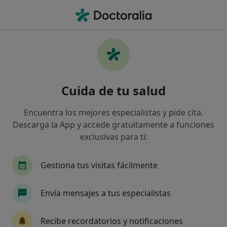
Men
Bruxismo • Calella, Barcelona
Filtros
• 1
Seguro
Mapa
Especialistas en Bruxismo en Calella
Cuida de tu salud
Así organizamos los resultados
Encuentra los mejores especialistas y pide cita.
Descarga la App y accede gratuitamente a funciones
¿Qué especialidad estás buscando?
exclusivas para ti:
Terapeuta complementario
Dentista
Gestiona tus visitas fácilmente
Envía mensajes a tus especialistas
Recibe recordatorios y notificaciones