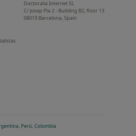
Doctoralia Internet SL
C/ Josep Pla 2 - Building B2, floor 13
08019 Barcelona, Spain
alistas
estaña
 nueva pestaña
n una nueva pestaña
 abre en una nueva pestaña
se abre en una nueva pestaña
se abre en una nueva pestaña
se abre en una nueva pestaña
rgentina
,
Perú
,
Colombia