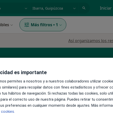
dad, enfermedad o nombre
p. ej. Madrid
Iniciar
ibles
Más filtros
•
1
Así organizamos los re
acidad es importante
 nos permites a nosotros y a nuestros colaboradores utilizar cooki
 similares) para recopilar datos con fines estadísiticos y ofrecer 
La reserva de cita online no está dispon
reda
 tus hábitos de navegación. Si rechazas todas las cookies, solo uti
Pedir una cita
 para el correcto uso de nuestra página. Puedes retirar tu consenti
 tus preferencias en cualquier momento desde ajustes. Más informa
e cookies.