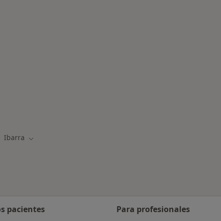
rcanas a Ibarra
Ibarra
biar de ciudad
Cambiar de ciudad
os pacientes
Para profesionales