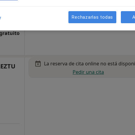
a
Rechazarlas todas
A
r
 gratuito
La reserva de cita online no está dispon
AEZTU
Pedir una cita