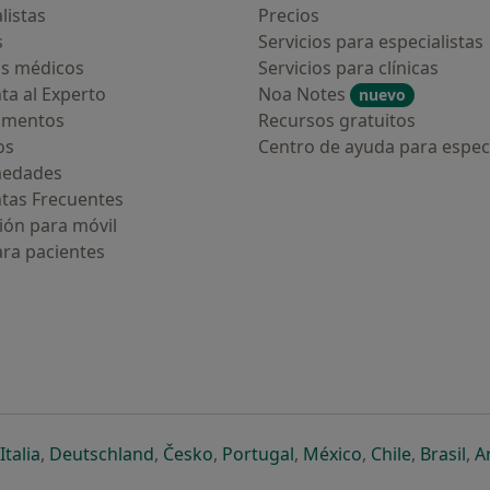
listas
Precios
s
Servicios para especialistas
s médicos
Servicios para clínicas
ta al Experto
Noa Notes
nuevo
amentos
Recursos gratuitos
os
Centro de ayuda para especi
medades
tas Frecuentes
ión para móvil
ara pacientes
ueva pestaña
en una nueva pestaña
e abre en una nueva pestaña
se abre en una nueva pestaña
se abre en una nueva pestaña
se abre en una nueva pestaña
se abre en una nueva p
se abre en una
se abre e
se
Italia
,
Deutschland
,
Česko
,
Portugal
,
México
,
Chile
,
Brasil
,
A