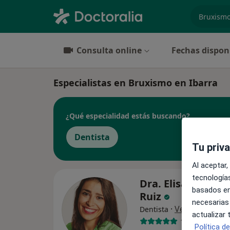
especiali
Consulta online
Fechas dispon
Especialistas en Bruxismo en Ibarra
¿Qué especialidad estás buscando?
Dentista
Tu priv
Al aceptar,
tecnologías
Dra. Elisabeth Pe
basados en
Ruiz
necesarias
·
Ver más
Dentista
actualizar
136 opiniones
Política d