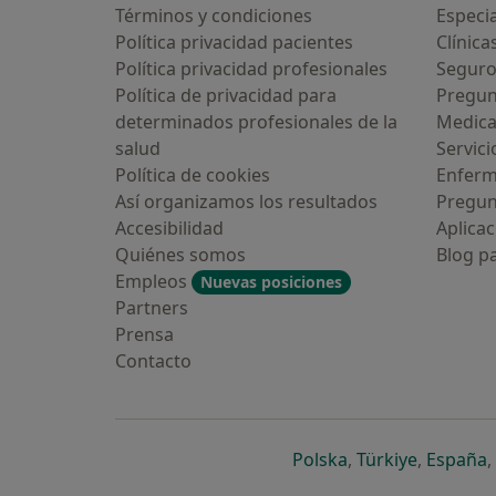
Términos y condiciones
Especia
Política privacidad pacientes
Clínica
Política privacidad profesionales
Seguro
Política de privacidad para
Pregun
determinados profesionales de la
Medic
salud
Servici
Política de cookies
Enfer
Así organizamos los resultados
Pregun
Accesibilidad
Aplicac
Quiénes somos
Blog p
Empleos
Nuevas posiciones
Partners
Prensa
Contacto
se abre en una n
se abre 
s
Polska
,
Türkiye
,
España
,