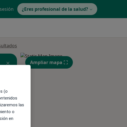
 sesión
¿Eres profesional de la salud?
sultados
Ampliar mapa
es (o
contenidos
ible
lizaremos las
miento o
ción en