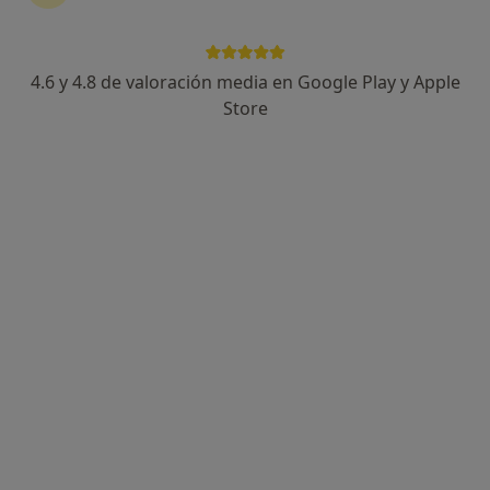
4.6 y 4.8 de valoración media en Google Play y Apple
Avelaine Porrón Irigaray
Store
·
Ver más
Fisioterapeuta
24 opiniones
Calle María Guerrero, 34, Las Rozas de Madrid
•
Mapa
Ayira Health
Consulta de valoración
Servicio gratuito
Este especialista no ofrece reserva de cita online en esta dirección.
Pedir una cita