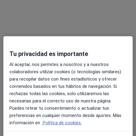
Marco Casasnovas Domingo
·
Ver más
Fisioterapeuta
14 opiniones
Tu privacidad es importante
Calle María Guerrero, 34, Las Rozas de Madrid
•
Mapa
Ayira Health
Al aceptar, nos permites a nosotros y a nuestros
Visita Fisioterapia
Precio sin especificar
colaboradores utilizar cookies (o tecnologías similares)
para recopilar datos con fines estadísiticos y ofrecer
Este especialista no ofrece reserva de cita online en esta dirección.
contenidos basados en tus hábitos de navegación. Si
Pedir una cita
rechazas todas las cookies, solo utilizaremos las
necesarias para el correcto uso de nuestra página.
Puedes retirar tu consentimiento o actualizar tus
preferencias en cualquier momento desde ajustes. Más
información en
Política de cookies.