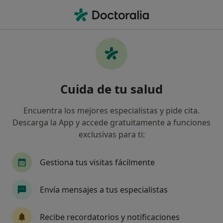
Men
Cifoescoliosis • Torrelodones, Madrid
Filtros
• 1
Seguro
Mapa
Especialistas en Cifoescoliosis en
Cuida de tu salud
Torrelodones
Así organizamos los resultados
Encuentra los mejores especialistas y pide cita.
Descarga la App y accede gratuitamente a funciones
exclusivas para ti:
¿Qué especialidad estás buscando?
Fisioterapeuta
Logopeda
Psicólogo
M
Gestiona tus visitas fácilmente
Envía mensajes a tus especialistas
Recibe recordatorios y notificaciones