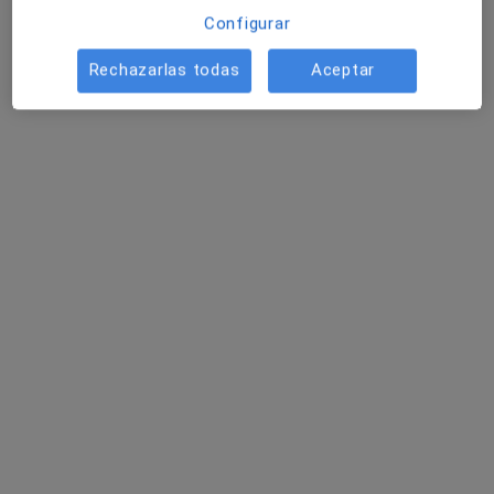
Configurar
Rechazarlas todas
Aceptar
Dr. Claudio Peix Losa
·
Ver más
Traumatólogo
31 opiniones
Av. Castillo Olivares, s/n, 28250 Torrelodones, Madrid, Torrelodones
•
Mapa
Hospital Universitario HM Torrelodones
Primera visita Traumatología y Cirugía Ortopédica
150 €
Este especialista no ofrece reserva de cita online en esta dirección.
Pedir una cita