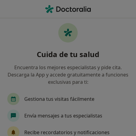
Men
Conflictos Laborales • Pozuelo de Alarcón, Madrid
Filtros
• 1
Seguro
Mapa
Especialistas en Conflictos laborales en
Cuida de tu salud
Pozuelo de Alarcón
Así organizamos los resultados
Encuentra los mejores especialistas y pide cita.
Descarga la App y accede gratuitamente a funciones
exclusivas para ti:
¿Qué especialidad estás buscando?
Psicólogo
Psicólogo infantil
Sexólogo
Gestiona tus visitas fácilmente
Envía mensajes a tus especialistas
Recibe recordatorios y notificaciones