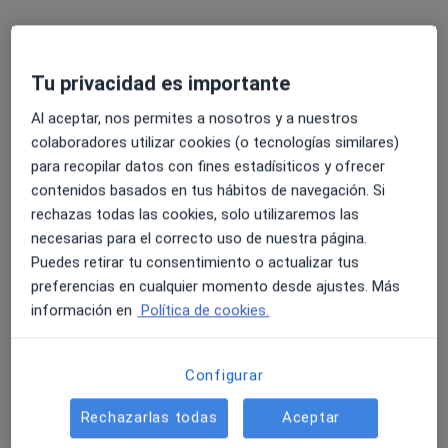
Tu privacidad es importante
Al aceptar, nos permites a nosotros y a nuestros
colaboradores utilizar cookies (o tecnologías similares)
para recopilar datos con fines estadísiticos y ofrecer
Opción de pago online
contenidos basados en tus hábitos de navegación. Si
Jorge Boter
rechazas todas las cookies, solo utilizaremos las
necesarias para el correcto uso de nuestra página.
Psicólogo
Puedes retirar tu consentimiento o actualizar tus
9 opiniones
preferencias en cualquier momento desde ajustes. Más
Calle de la Golondrina 29, Aravaca
•
Mapa
información en
Política de cookies.
Clínica Fuensalud
Primera visita Psicología
60 €
Configurar
Este especialista no ofrece reserva de cita online en esta dirección.
Rechazarlas todas
Aceptar
Pedir una cita