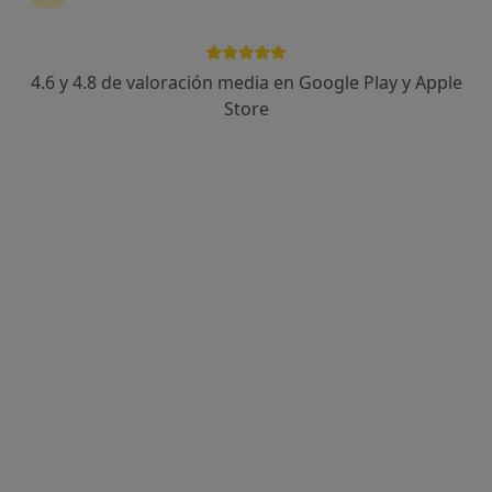
4.6 y 4.8 de valoración media en Google Play y Apple
Store
Opción de pago online
Miguel Bermudo de Mateo
·
Ver más
Psicólogo
2 opiniones
Dirección
Online
Avenida de Juan Pablo II, 61, Pozuelo de Alarcón
•
Mapa
A domicilio
Primera visita Psicología
20 €
Este especialista no ofrece reserva de cita online en esta dirección.
Pedir una cita