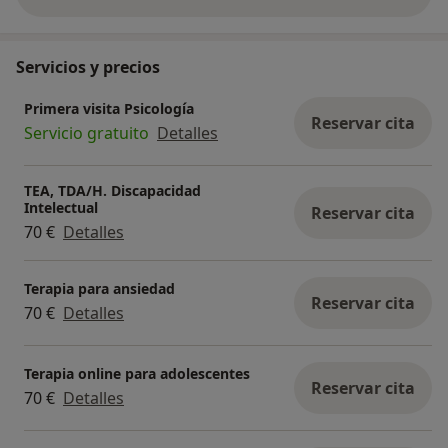
incomprensión… incluso de la tuya propia.
Por eso, más que evitar lo que sientes, necesitas
Servicios y precios
comprenderlo:
darle un origen, un significado, una coherencia
Primera visita Psicología
dentro de tu historia.
Reservar cita
Servicio gratuito
Detalles
Y ese proceso no se hace en soledad.
Se construye en relación.
TEA, TDA/H. Discapacidad
Intelectual
Reservar cita
70 €
Detalles
Ahí es donde la terapia cobra sentido: como un
espacio donde poder entender, integrar y
transformar lo que hoy te bloquea.
Terapia para ansiedad
Reservar cita
70 €
Detalles
Terapia online para adolescentes
Reservar cita
70 €
Detalles