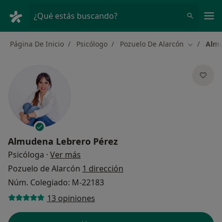
Men
¿Qué estás buscando?
Página De Inicio
Psicólogo
Pozuelo De Alarcón
Almu
Cambiar d
Almudena Lebrero Pérez
sobre las especializaciones
Psicóloga
·
Ver más
Pozuelo de Alarcón
1 dirección
Núm. Colegiado: M-22183
13 opiniones