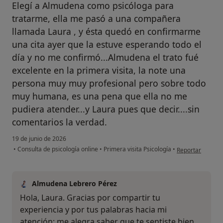
Elegí a Almudena como psicóloga para
tratarme, ella me pasó a una compañera
llamada Laura , y ésta quedó en confirmarme
una cita ayer que la estuve esperando todo el
día y no me confirmó...Almudena el trato fué
excelente en la primera visita, la note una
persona muy muy profesional pero sobre todo
muy humana, es una pena que ella no me
pudiera atender...y Laura pues que decir....sin
comentarios la verdad.
19 de junio de 2026
en opinión del 
•
Consulta de psicología online
•
Primera visita Psicología
•
Reportar
Almudena Lebrero Pérez
Hola, Laura. Gracias por compartir tu
experiencia y por tus palabras hacia mi
atención; me alegra saber que te sentiste bien