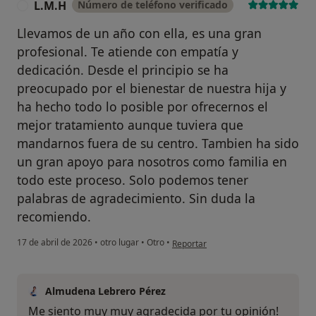
L.M.H
Número de teléfono verificado
L
Llevamos de un año con ella, es una gran
profesional. Te atiende con empatía y
dedicación. Desde el principio se ha
preocupado por el bienestar de nuestra hija y
ha hecho todo lo posible por ofrecernos el
mejor tratamiento aunque tuviera que
mandarnos fuera de su centro. Tambien ha sido
un gran apoyo para nosotros como familia en
todo este proceso. Solo podemos tener
palabras de agradecimiento. Sin duda la
recomiendo.
en opinión del usuario L.M.H
17 de abril de 2026
•
otro lugar
•
Otro
•
Reportar
Almudena Lebrero Pérez
Me siento muy muy agradecida por tu opinión!