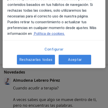
contenidos basados en tus hábitos de navegación. Si
rechazas todas las cookies, solo utilizaremos las
Ver galería (9)
necesarias para el correcto uso de nuestra página.
Puedes retirar tu consentimiento o actualizar tus
preferencias en cualquier momento desde ajustes. Más
Pago online aceptado
información en
Política de cookies.
Ahorra tiempo antes de la visita.
Configurar
Mostrar más detalles
sobre la experiencia
Rechazarlas todas
Aceptar
Novedades
Almudena Lebrero Pérez
Cuando acudir a terapia?
A veces sabes que algo se mueve dentro de ti,
pero no encuentras las palabras.