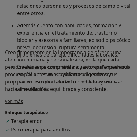
relaciones personales y procesos de cambio vital,
entre otros.
Además cuento con habilidades, formación y
experiencia en el tratamiento de: trastorno
bipolar y asesoría a familiares, episodio psicótico
breve, depresión, ruptura sentimental,
Creo firmemente en la importancia de ofrecer una
problemas de pareja, dificultades laborales.
atención humana y personalizada, en la que cada
persona se sienta comprendida y acompañada en su
En el área psicosomática, cuento con experiencia
proceso. Mi objetivo es ayudarte a encontrar tus
en pacientes con problemas digestivos y
propios recursos, fortalecer tu bienestar y avanzar
pacientes con obesidad o problemas con la
hacia una vida más equilibrada y consciente.
alimentación.
Sobre mí
ver más
Como mamá y psicóloga, mi formación ha sido
ampliada en: apego, orientación a padres en pre
Enfoque terapéutico
y postparto, crianza positiva, orientación a
Terapia emdr
padres y profesores, asesoría en adicciones.
Psicoterapia para adultos