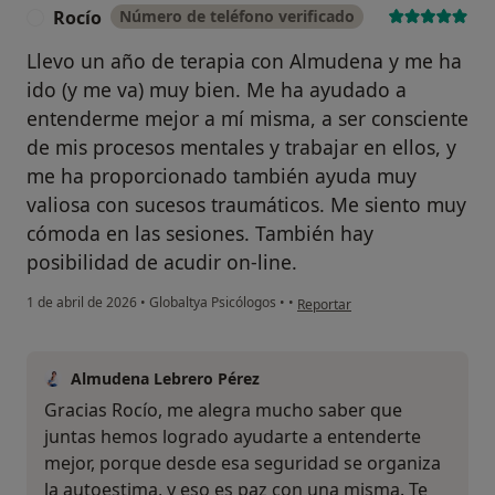
Rocío
Número de teléfono verificado
R
Llevo un año de terapia con Almudena y me ha
ido (y me va) muy bien. Me ha ayudado a
entenderme mejor a mí misma, a ser consciente
de mis procesos mentales y trabajar en ellos, y
me ha proporcionado también ayuda muy
valiosa con sucesos traumáticos. Me siento muy
cómoda en las sesiones. También hay
posibilidad de acudir on-line.
en opinión del usuario Rocío
1 de abril de 2026
•
Globaltya Psicólogos
•
•
Reportar
Almudena Lebrero Pérez
Gracias Rocío, me alegra mucho saber que
juntas hemos logrado ayudarte a entenderte
mejor, porque desde esa seguridad se organiza
la autoestima, y eso es paz con una misma. Te