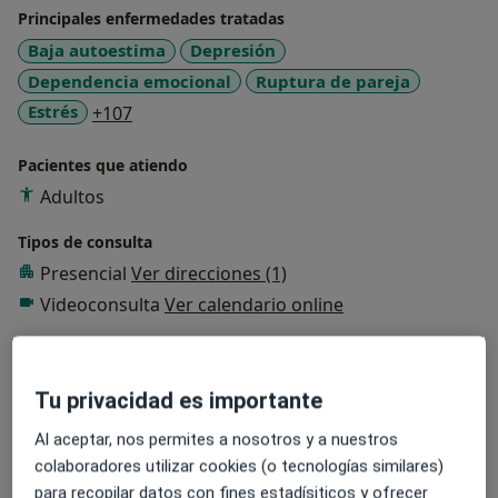
Principales enfermedades tratadas
Baja autoestima
Depresión
Dependencia emocional
Ruptura de pareja
a11y_sr_more_diseases
Estrés
+107
Pacientes que atiendo
Adultos
Tipos de consulta
Presencial
Ver direcciones (1)
Videoconsulta
Ver calendario online
Fotos y vídeos
Tu privacidad es importante
Al aceptar, nos permites a nosotros y a nuestros
colaboradores utilizar cookies (o tecnologías similares)
para recopilar datos con fines estadísiticos y ofrecer