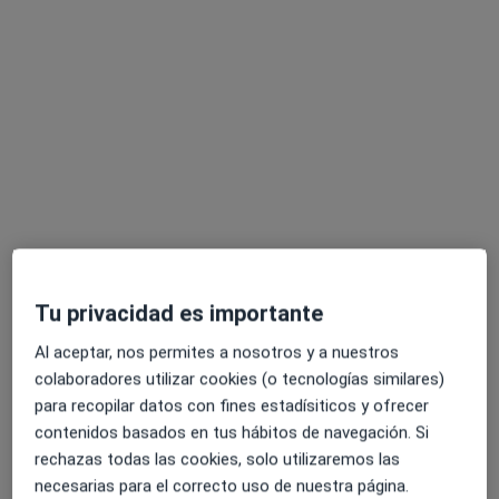
Erika Renau Larrodé
·
Ver más
Psicóloga
26 opiniones
Dirección
Online
Tu privacidad es importante
Al aceptar, nos permites a nosotros y a nuestros
Carrer del Progrés 1, El Vendrell
•
Mapa
colaboradores utilizar cookies (o tecnologías similares)
ESPAI PER A TÚ
para recopilar datos con fines estadísiticos y ofrecer
Primera visita Psicología
65 €
contenidos basados en tus hábitos de navegación. Si
Este especialista no ofrece reserva de cita online en esta dirección.
rechazas todas las cookies, solo utilizaremos las
necesarias para el correcto uso de nuestra página.