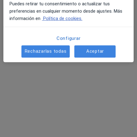
Pedir una cita
Puedes retirar tu consentimiento o actualizar tus
preferencias en cualquier momento desde ajustes. Más
información en
Política de cookies.
Configurar
Rechazarlas todas
Aceptar
Aryán Puerta Lamarca
·
Ver más
Psicóloga
54 opiniones
Dirección 1
Dirección 2
Online
Camí Reial, 13-17 : EDIFICI EINA, Planta 3 despatx 7, El Vendrell
•
Mapa
CAMBIA EL CHIP VENDRELL
Acompañamiento psicológico en el proceso personal
Servicio gratuito