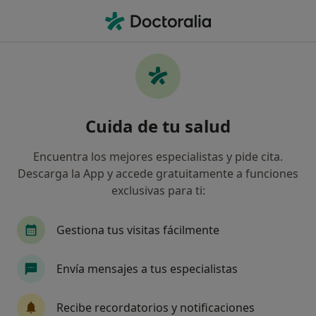
Men
Crisis De Pareja • El Vendrell, Tarragona
Filtros
• 1
Seguro
Mapa
Especialistas en Crisis de pareja en El
Cuida de tu salud
Vendrell
Así organizamos los resultados
Encuentra los mejores especialistas y pide cita.
Descarga la App y accede gratuitamente a funciones
exclusivas para ti:
¿Qué especialidad estás buscando?
Psicólogo
Acupuntor
Alergólogo
Pat
Gestiona tus visitas fácilmente
Envía mensajes a tus especialistas
Recibe recordatorios y notificaciones