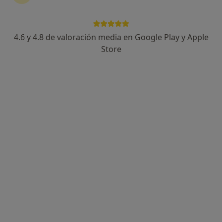
4.6 y 4.8 de valoración media en Google Play y Apple
Mar Parellada Roig
Store
·
Ver más
Psicóloga, Psicóloga infantil
264 opiniones
Dirección
Online
C/Conflent num6, bajos 2na,el Vendrell, El Vendrell
•
Mapa
Centre Educa,Psicologia-Logopèdia i Formació, El Vendrell
Primera visita Psicología
65 €
Este especialista no ofrece reserva de cita online en esta dirección.
Pedir una cita