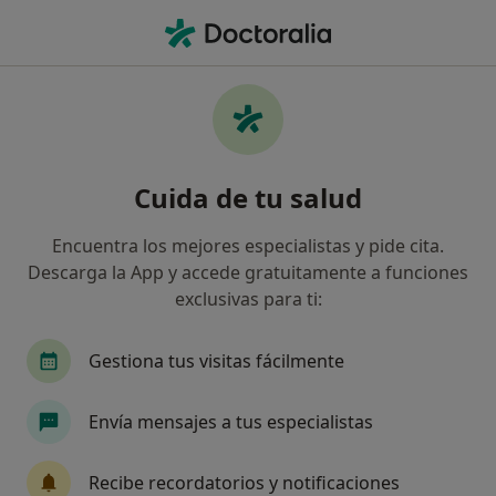
Men
Crisis De Pareja • Jávea, Alicante
Filtros
• 1
Mapa
Especialistas en Crisis de pareja en Jávea
Cuida de tu salud
Así organizamos los resultados
Encuentra los mejores especialistas y pide cita.
Descarga la App y accede gratuitamente a funciones
¿Qué especialidad estás buscando?
exclusivas para ti:
Psicólogo
Psicólogo infantil
Terapeuta c
Gestiona tus visitas fácilmente
Envía mensajes a tus especialistas
Recibe recordatorios y notificaciones