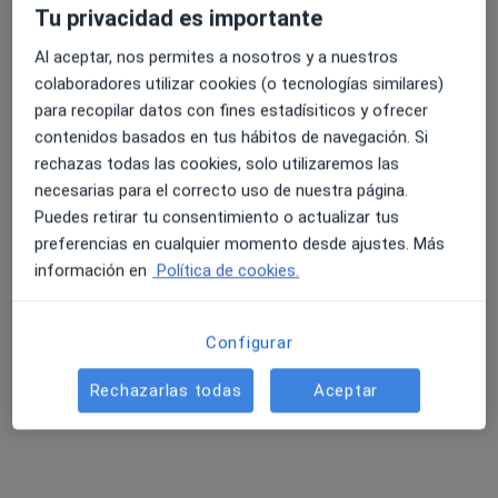
Pedir una cita
Tu privacidad es importante
Al aceptar, nos permites a nosotros y a nuestros
colaboradores utilizar cookies (o tecnologías similares)
para recopilar datos con fines estadísiticos y ofrecer
contenidos basados en tus hábitos de navegación. Si
rechazas todas las cookies, solo utilizaremos las
necesarias para el correcto uso de nuestra página.
Puedes retirar tu consentimiento o actualizar tus
preferencias en cualquier momento desde ajustes. Más
Opción de pago online
información en
Política de cookies.
Laura Jiménez Villar
·
Ver más
Psicóloga
Configurar
3 opiniones
Rechazarlas todas
Aceptar
Dirección
Online
Carrer del Verger 10, Denia
•
Mapa
Laura Jiménez Villar