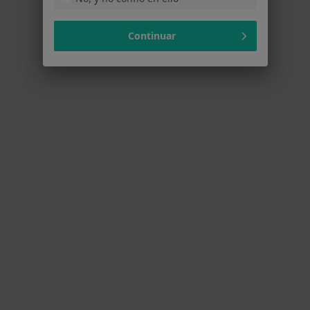
Continuar
Jesús Palacios Calatayud
·
Ver más
Fisioterapeuta, Osteópata
36 opiniones
Dirección 1
Dirección 2
C/ Monte Tabor, 6, Sevilla
•
Mapa
Tabor Salud
Visita Fisioterapia
desde 45 €
Este especialista no ofrece reserva de cita online en esta dirección.
Pedir una cita