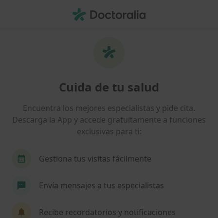
Men
Dedo En Gatillo • Sevilla, Sevilla
Filtros
• 1
Seguro
Mapa
Especialistas en Dedo en gatillo en Sevilla
Cuida de tu salud
Así organizamos los resultados
Encuentra los mejores especialistas y pide cita.
Descarga la App y accede gratuitamente a funciones
¿Qué especialidad estás buscando?
exclusivas para ti:
Fisioterapeuta
Osteópata
Médico rehabil
Gestiona tus visitas fácilmente
Envía mensajes a tus especialistas
Recibe recordatorios y notificaciones