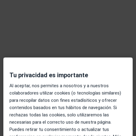
Rubén Robledo Hernández
·
Ver más
Fisioterapeuta
17 opiniones
Calle Historiador Juan Manzano, Edificio Palmera Center, Portal 2, Oficina 53., Montequinto
•
Mapa
Nacho Navarro Fisioterapia
Primera visita fisioterapia
50 €
Este especialista no ofrece reserva de cita online en esta dirección.
Tu privacidad es importante
Pedir una cita
Al aceptar, nos permites a nosotros y a nuestros
colaboradores utilizar cookies (o tecnologías similares)
para recopilar datos con fines estadísiticos y ofrecer
contenidos basados en tus hábitos de navegación. Si
rechazas todas las cookies, solo utilizaremos las
necesarias para el correcto uso de nuestra página.
Puedes retirar tu consentimiento o actualizar tus