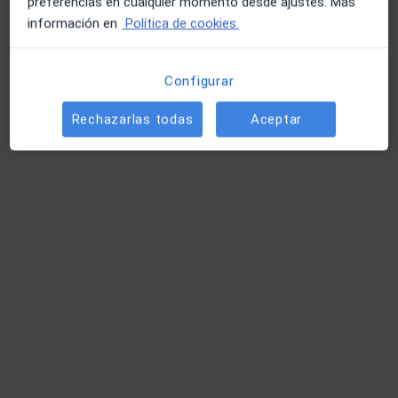
preferencias en cualquier momento desde ajustes. Más
información en
Política de cookies.
Álvaro Jaime Pacheco
·
Ver más
Fisioterapeuta
Configurar
145 opiniones
Rechazarlas todas
Aceptar
C/ José María de Mena 2, local A y B, Sevilla
•
Mapa
AJPhysio
Visita Fisioterapia
45 €
Este especialista no ofrece reserva de cita online en esta dirección.
Pedir una cita