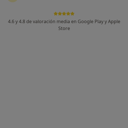
4.6 y 4.8 de valoración media en Google Play y Apple
Dra. Aurora Reig Perez
Store
·
Ver más
Cirujano plástico
5 opiniones
martinez cubells 10, Valencia
•
Mapa
Consulta Dra. Aurora Reig
Visita Cirugía Plástica, estética y Reparadora
Precio sin especificar
Este especialista no ofrece reserva de cita online en esta dirección.
Pedir una cita