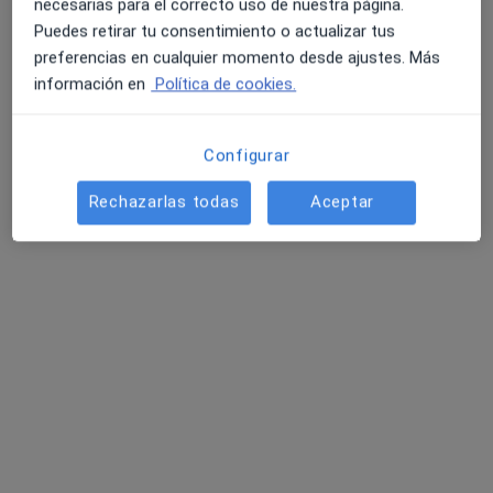
necesarias para el correcto uso de nuestra página.
Puedes retirar tu consentimiento o actualizar tus
preferencias en cualquier momento desde ajustes. Más
Cristhian Klenner Muñoz
información en
Política de cookies.
·
Ver más
Cirujano plástico
4 opiniones
Configurar
Carrer de Luis Buñuel Director de Cine 1, Valencia
•
Mapa
Clinica Klenner
Rechazarlas todas
Aceptar
Visita Cirugía Plástica, estética y Reparadora
Precio sin especificar
Este especialista no ofrece reserva de cita online en esta dirección.
Pedir una cita