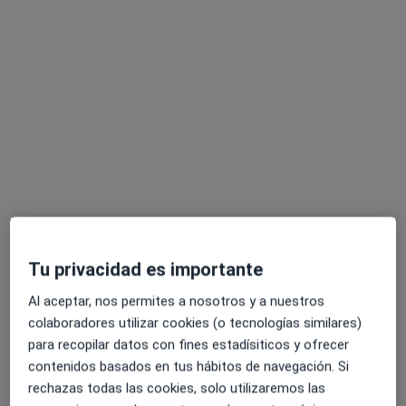
Dr. Julio Terrén Ruiz
Cirujano plástico
Calle Xativa 17-10ª, Valencia
•
Mapa
Consultorio privado
Visita Cirugía Plástica, estética y Reparadora
Precio sin especificar
Este especialista no ofrece reserva de cita online en esta dirección.
Pedir una cita
Tu privacidad es importante
Al aceptar, nos permites a nosotros y a nuestros
colaboradores utilizar cookies (o tecnologías similares)
para recopilar datos con fines estadísiticos y ofrecer
contenidos basados en tus hábitos de navegación. Si
rechazas todas las cookies, solo utilizaremos las