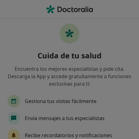
Men
Deformidad De Nariz • Mislata, Valencia
Filtros
• 1
Seguro
Mapa
Especialistas en Deformidad de nariz en
Cuida de tu salud
Mislata
Así organizamos los resultados
Encuentra los mejores especialistas y pide cita.
Descarga la App y accede gratuitamente a funciones
exclusivas para ti:
¿Qué especialidad estás buscando?
Médico estético
Otorrino
Traumatólogo
Gestiona tus visitas fácilmente
Envía mensajes a tus especialistas
Recibe recordatorios y notificaciones