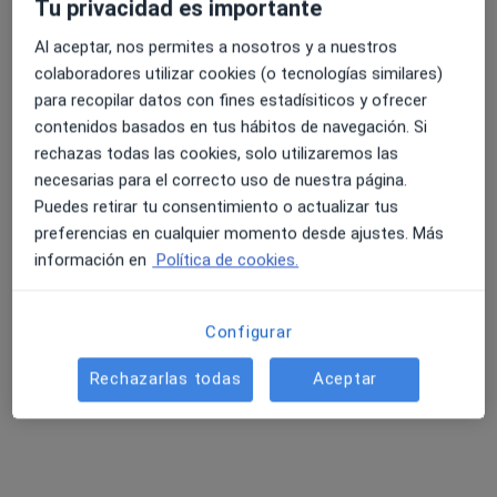
Pedir una cita
Tu privacidad es importante
Al aceptar, nos permites a nosotros y a nuestros
colaboradores utilizar cookies (o tecnologías similares)
para recopilar datos con fines estadísiticos y ofrecer
contenidos basados en tus hábitos de navegación. Si
rechazas todas las cookies, solo utilizaremos las
necesarias para el correcto uso de nuestra página.
Puedes retirar tu consentimiento o actualizar tus
preferencias en cualquier momento desde ajustes. Más
Pablo Álvarez-Buylla Álvarez
información en
Política de cookies.
·
Ver más
Cirujano plástico
145 opiniones
Configurar
Dirección
Online 1
Online 2
Rechazarlas todas
Aceptar
Calle Caveda 22, 3a, Oviedo
•
Mapa
Dr. Pablo Álvarez-Buylla
Primera visita Cirugía Plástica, Estética y Reparadora
Servicio gratuito