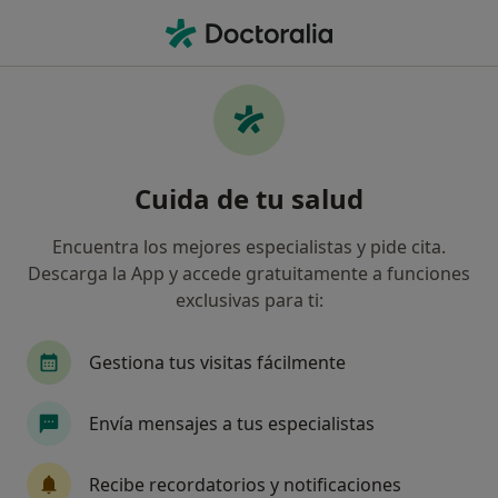
Men
Deformidad De Nariz • Oviedo, Asturias
Filtros
• 1
Seguro
Mapa
Especialistas en Deformidad de nariz en
Cuida de tu salud
Oviedo
Así organizamos los resultados
Encuentra los mejores especialistas y pide cita.
Descarga la App y accede gratuitamente a funciones
exclusivas para ti:
¿Qué especialidad estás buscando?
Médico estético
Cirujano oral y maxilofacial
Gestiona tus visitas fácilmente
Envía mensajes a tus especialistas
Recibe recordatorios y notificaciones