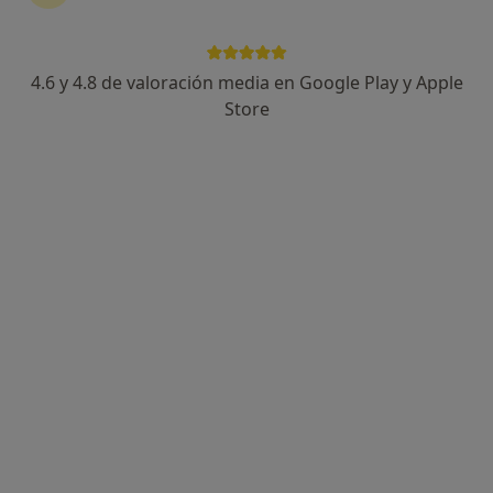
4.6 y 4.8 de valoración media en Google Play y Apple
Dr. Amaury González Llorca
Store
·
Ver más
Médico estético
8 opiniones
Dirección 1
Dirección 2
Calle Peñasanta de Enol 2, Bajos 4, Oviedo
•
Mapa
Clinica Dr. Gonzalez LLorca, Rehavitall
Primera visita Medicina Estética y Cirugía Cosmética
50 €
Este especialista no ofrece reserva de cita online en esta dirección.
Pedir una cita