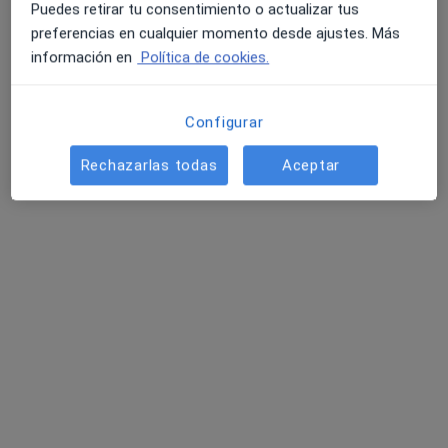
Pedir una cita
Puedes retirar tu consentimiento o actualizar tus
preferencias en cualquier momento desde ajustes. Más
información en
Política de cookies.
Configurar
Rechazarlas todas
Aceptar
Dra. Iris Vicente Sánchez
·
Ver más
Dermatóloga
11 opiniones
Dirección
Online
Gordóniz Kalea 9, Bilbao
•
Mapa
MOOGUÉ Dermatología y Med Estética - Dra Olane Guergue
Aplicación de neurotoxina en arrugas de expresión (entrecejo, frente y patas de gallo)
desde 400 €