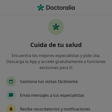
Men
Dermatitis De Contacto • Bilbao, Vizcaya
Filtros
• 1
Seguro
Mapa
Especialistas en Dermatitis de contacto en
Cuida de tu salud
Bilbao
Así organizamos los resultados
Encuentra los mejores especialistas y pide cita.
Descarga la App y accede gratuitamente a funciones
exclusivas para ti:
¿Qué especialidad estás buscando?
Dermatólogo
Médico estético
Alergólogo
Gestiona tus visitas fácilmente
Envía mensajes a tus especialistas
Recibe recordatorios y notificaciones