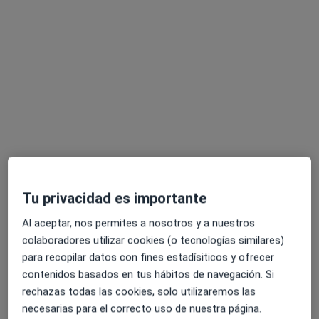
Dra. Olane Guergue Diaz de Cerio
·
Ver más
Dermatóloga, Médica estética
494 opiniones
Dirección 1
Dirección 2
Online
Tu privacidad es importante
Al aceptar, nos permites a nosotros y a nuestros
Gordóniz Kalea 9, Bilbao
•
Mapa
colaboradores utilizar cookies (o tecnologías similares)
MOOGUÉ Dermatología y Med Estética - Dra Olane Guergue
para recopilar datos con fines estadísiticos y ofrecer
Aplicación de neurotoxina en arrugas de expresión (entrecejo, frente y patas de gallo)
desde 400 €
contenidos basados en tus hábitos de navegación. Si
Este especialista no ofrece reserva de cita online en esta dirección.
rechazas todas las cookies, solo utilizaremos las
necesarias para el correcto uso de nuestra página.