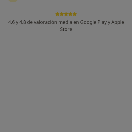
4.6 y 4.8 de valoración media en Google Play y Apple
Dra. Anne Barrutia Borque
Store
·
Ver más
Dermatóloga, Médica estética
118 opiniones
Dirección
Online
Plaza del Museo, 5 bajo, Bilbao
•
Mapa
CIO Salud Bilbao
Primera visita Dermatología
140 €
Este especialista no ofrece reserva de cita online en esta dirección.
Pedir una cita