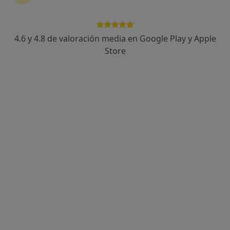
4.6 y 4.8 de valoración media en Google Play y Apple
Dr. Juan Maria Corrales Sanguino
Store
·
Ver más
Dentista
60 opiniones
Corte de Peleas 76, Badajoz
•
Mapa
Clínica dental Sonrisas
Primera visita Odontología
Servicio gratuito
Este especialista no ofrece reserva de cita online en esta dirección.
Pedir una cita