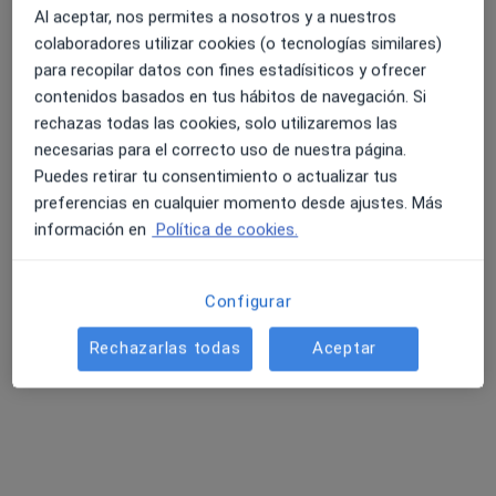
Al aceptar, nos permites a nosotros y a nuestros
colaboradores utilizar cookies (o tecnologías similares)
para recopilar datos con fines estadísiticos y ofrecer
Dr. Leticia Giraldo Mañas
contenidos basados en tus hábitos de navegación. Si
rechazas todas las cookies, solo utilizaremos las
Dentista
necesarias para el correcto uso de nuestra página.
22 opiniones
Puedes retirar tu consentimiento o actualizar tus
C/ José Lanot, 8. Bajo, Badajoz
•
Mapa
preferencias en cualquier momento desde ajustes. Más
BIOMEDICAL DENTAL & AESTHETIC
información en
Política de cookies.
Ortodoncia invisible
desde 2.500 €
Este especialista no ofrece reserva de cita online en esta dirección.
Configurar
Pedir una cita
Rechazarlas todas
Aceptar