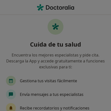
Men
Dientes Desalineados • Badajoz, Badajoz
Filtros
• 1
Seguro
Mapa
Especialistas en Dientes desalineados en
Cuida de tu salud
Badajoz
Así organizamos los resultados
Encuentra los mejores especialistas y pide cita.
Descarga la App y accede gratuitamente a funciones
exclusivas para ti:
¿Qué especialidad estás buscando?
Dentista
Cirujano oral y maxilofacial
Dent
Gestiona tus visitas fácilmente
Envía mensajes a tus especialistas
Recibe recordatorios y notificaciones