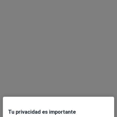
Dr. Nicolas Sanchez Castilla Saenz
·
Ver más
Dentista
115 opiniones
c/Fernando Sanchez Sampedro 5,bajo B, Badajoz
•
Mapa
clinica dental nicolas sanchez castilla
Primera visita Odontología
Servicio gratuito
Este especialista no ofrece reserva de cita online en esta dirección.
Pedir una cita
Tu privacidad es importante