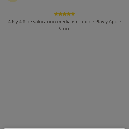
4.6 y 4.8 de valoración media en Google Play y Apple
Manuel Machado Alonso
Store
Psicólogo
Calle de Abastos, 34, Aranjuez
•
Mapa
Integral Psicólogos
Psicología adultos
65 €
Este especialista no ofrece reserva de cita online en esta dirección.
Pedir una cita