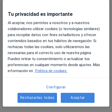
Tu privacidad es importante
La Consulta de Laura
Al aceptar, nos permites a nosotros y a nuestros
Psicólogo
colaboradores utilizar cookies (o tecnologías similares)
344 opiniones
para recopilar datos con fines estadísiticos y ofrecer
Calle Gobernador 46, Aranjuez
•
Mapa
contenidos basados en tus hábitos de navegación. Si
La Consulta de Laura
rechazas todas las cookies, solo utilizaremos las
Sesión informativa
Servicio gratuito
necesarias para el correcto uso de nuestra página.
Puedes retirar tu consentimiento o actualizar tus
Mostrar más servicios
preferencias en cualquier momento desde ajustes. Más
Ningún profesional de este centro tiene citas disponibles
información en
Política de cookies.
Mostrar perfil
Configurar
Rechazarlas todas
Aceptar