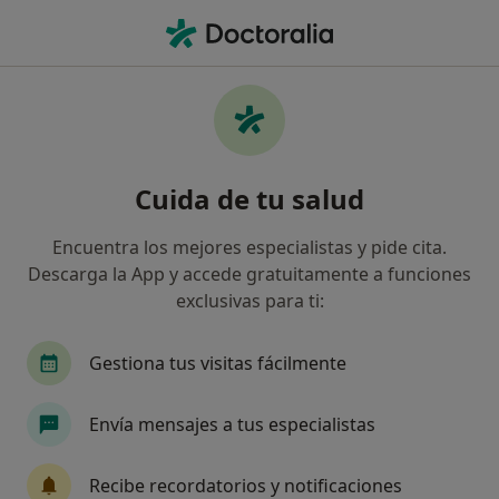
Men
Disfunciones Sexuales • Aranjuez, Madrid
Filtros
• 1
Mapa
Especialistas en Disfunciones sexuales en
Cuida de tu salud
Aranjuez
Así organizamos los resultados
Encuentra los mejores especialistas y pide cita.
Descarga la App y accede gratuitamente a funciones
exclusivas para ti:
¿Qué especialidad estás buscando?
Psicólogo
Fisioterapeuta
Gestiona tus visitas fácilmente
Envía mensajes a tus especialistas
Recibe recordatorios y notificaciones