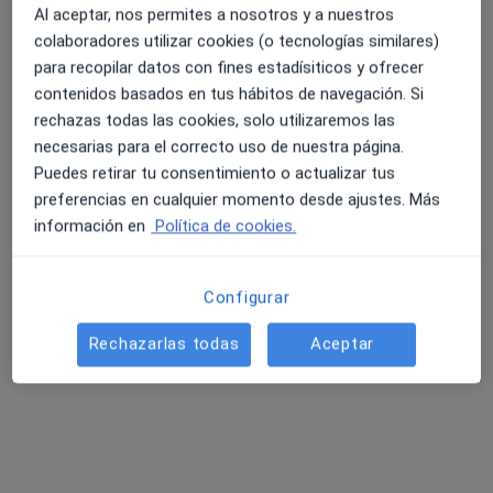
Al aceptar, nos permites a nosotros y a nuestros
colaboradores utilizar cookies (o tecnologías similares)
para recopilar datos con fines estadísiticos y ofrecer
contenidos basados en tus hábitos de navegación. Si
rechazas todas las cookies, solo utilizaremos las
necesarias para el correcto uso de nuestra página.
Enrique Gandia Cerdà
Puedes retirar tu consentimiento o actualizar tus
·
Ver más
Psicólogo, Sexólogo
preferencias en cualquier momento desde ajustes. Más
38 opiniones
información en
Política de cookies.
C/ Carlos Sarthou, 4, Entresuelo, Xàtiva
•
Mapa
Climent&Gandía Centro de Psicología
Configurar
Consulta online
60 €
Rechazarlas todas
Aceptar
Este especialista no ofrece reserva de cita online en esta dirección.
Pedir una cita