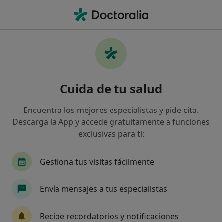
Men
Dispareunia • Xàtiva, Valencia
Filtros
• 1
Seguro
Mapa
Especialistas en Dispareunia en Xàtiva
Cuida de tu salud
Así organizamos los resultados
Encuentra los mejores especialistas y pide cita.
Descarga la App y accede gratuitamente a funciones
¿Qué especialidad estás buscando?
exclusivas para ti:
Psicólogo
Médico de familia
Sexólogo
Gestiona tus visitas fácilmente
Envía mensajes a tus especialistas
Recibe recordatorios y notificaciones