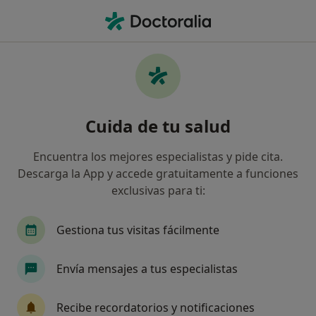
Men
Dolor De Muelas • Miguelturra, Ciudad Real
Filtros
• 1
Seguro
Mapa
Especialistas en Dolor de muelas en
Cuida de tu salud
Miguelturra
Así organizamos los resultados
Encuentra los mejores especialistas y pide cita.
Descarga la App y accede gratuitamente a funciones
exclusivas para ti:
¿Qué especialidad estás buscando?
Dentista
Dentista infantil
Gestiona tus visitas fácilmente
Envía mensajes a tus especialistas
Recibe recordatorios y notificaciones