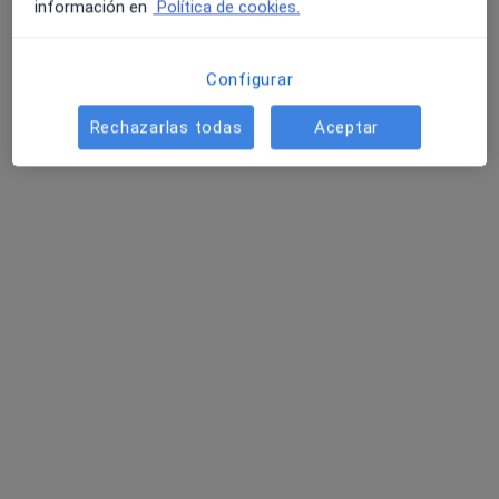
información en
Política de cookies.
Configurar
Rechazarlas todas
Aceptar
Buccalix Dental
Dentista
117 opiniones
Calle Palma, 4, Ciudad Real
•
Mapa
Buccalix Dental
Primera visita Odontología
Servicio gratuito
Mostrar más servicios
Ningún profesional de este centro tiene citas disponibles