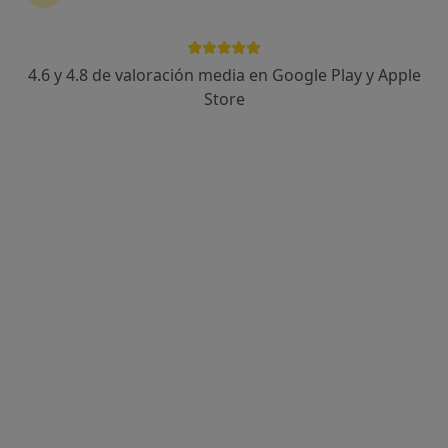
4.6 y 4.8 de valoración media en Google Play y Apple
Dra. Susana Palma Moya
Store
·
Ver más
Dentista
17 opiniones
Ortodoncia Invisble
Lic.Odontología(Univ. Granada), mención Cum
Laude.
Referente internacional en Ortodoncia Invisible
Calle Postas 10, Ciudad Real
•
Mapa
Clinica Susana Palma Ortodoncia Exclusiva
Primera visita Odontología
Precio sin especificar
Este especialista no ofrece reserva de cita online en esta dirección.
Pedir una cita