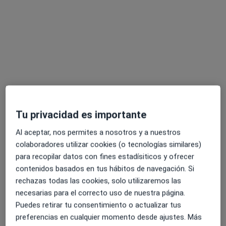
Dr. Said Joan Raydan Rada
Tu privacidad es importante
·
Ver más
Dentista
112 opiniones
Al aceptar, nos permites a nosotros y a nuestros
colaboradores utilizar cookies (o tecnologías similares)
Calle Palma, 4, Ciudad Real
•
Mapa
para recopilar datos con fines estadísiticos y ofrecer
Buccalix Dental
contenidos basados en tus hábitos de navegación. Si
Primera visita Odontología
Servicio gratuito
rechazas todas las cookies, solo utilizaremos las
Este especialista no ofrece reserva de cita online en esta dirección.
necesarias para el correcto uso de nuestra página.
Puedes retirar tu consentimiento o actualizar tus
Pedir una cita
preferencias en cualquier momento desde ajustes. Más