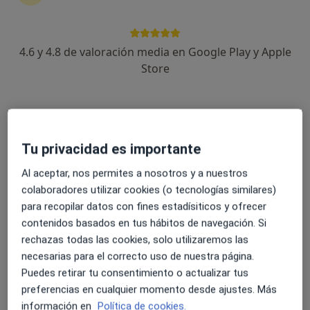
4.6 y 4.8 de valoración media en Google Play y Apple
Store
Dr. Pablo López Sanz
·
Ver más
Dermatólogo
Tu privacidad es importante
30 opiniones
Al aceptar, nos permites a nosotros y a nuestros
Especialista en cáncer de piel y acné
colaboradores utilizar cookies (o tecnologías similares)
Dermatología médica y quirúrgica
para recopilar datos con fines estadísiticos y ofrecer
Atención cercana y especializada
contenidos basados en tus hábitos de navegación. Si
rechazas todas las cookies, solo utilizaremos las
Dirección 1
Dirección 2
necesarias para el correcto uso de nuestra página.
Puedes retirar tu consentimiento o actualizar tus
preferencias en cualquier momento desde ajustes. Más
Avenida Josep Maria Recasens 13, Tarragona
•
Mapa
información en
Política de cookies.