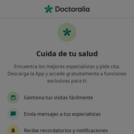
Men
Eccema • Reus, Tarragona
Filtros
• 1
Seguro
Mapa
Especialistas en Eccema en Reus
Cuida de tu salud
Así organizamos los resultados
Encuentra los mejores especialistas y pide cita.
Descarga la App y accede gratuitamente a funciones
¿Qué especialidad estás buscando?
exclusivas para ti:
Dermatólogo
Analista clínico
Gestiona tus visitas fácilmente
Patólogo
Angiólogo y cirujano vascular
Envía mensajes a tus especialistas
Cardiólogo
Ver más
Recibe recordatorios y notificaciones