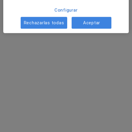
Configurar
Rechazarlas todas
Aceptar
Dr. Víctor Morillas Lahuerta
·
Ver más
Dermatólogo
7 opiniones
C/ Vía Roma, 11, Salou
•
Mapa
Tredic - Centre Mèdic Salou
Primera visita Dermatología
Precio sin especificar
Este especialista no ofrece reserva de cita online en esta dirección.
Pedir una cita