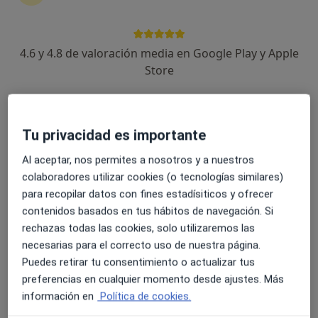
4.6 y 4.8 de valoración media en Google Play y Apple
Dr. Pablo López Sanz
Store
·
Ver más
Dermatólogo
30 opiniones
Especialista en cáncer de piel y acné
Tu privacidad es importante
Dermatología médica y quirúrgica
Atención cercana y especializada
Al aceptar, nos permites a nosotros y a nuestros
colaboradores utilizar cookies (o tecnologías similares)
Avenida Josep Maria Recasens 13, Tarragona
•
Mapa
para recopilar datos con fines estadísiticos y ofrecer
Hospital Viamed Tarragona
contenidos basados en tus hábitos de navegación. Si
Primera visita Dermatología
Precio sin especificar
rechazas todas las cookies, solo utilizaremos las
Este especialista no ofrece reserva de cita online en esta dirección.
necesarias para el correcto uso de nuestra página.
Puedes retirar tu consentimiento o actualizar tus
Pedir una cita
preferencias en cualquier momento desde ajustes. Más
información en
Política de cookies.