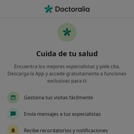
Men
Eccema • Salou, Tarragona
Filtros
• 1
Seguro
Mapa
Especialistas en Eccema en Salou
Cuida de tu salud
Así organizamos los resultados
Encuentra los mejores especialistas y pide cita.
Descarga la App y accede gratuitamente a funciones
¿Qué especialidad estás buscando?
exclusivas para ti:
Dermatólogo
Analista clínico
Patólogo
Gestiona tus visitas fácilmente
Envía mensajes a tus especialistas
Recibe recordatorios y notificaciones