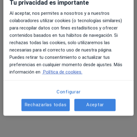
Tu privacidad es importante
Al aceptar, nos permites a nosotros y a nuestros
colaboradores utilizar cookies (o tecnologías similares)
4.6 y 4.8 de valoración media en Google Play y Apple
Dra. Ana Belén Oliva García
para recopilar datos con fines estadísiticos y ofrecer
Store
·
Ver más
Ginecóloga
contenidos basados en tus hábitos de navegación. Si
155 opiniones
rechazas todas las cookies, solo utilizaremos las
Calle Poeta Tomás Preciados 31, Hellin
•
Mapa
necesarias para el correcto uso de nuestra página.
Prosalus
Puedes retirar tu consentimiento o actualizar tus
preferencias en cualquier momento desde ajustes. Más
Primera visita Ginecología y Obstetricia
95 €
información en
Política de cookies.
Este especialista no ofrece reserva de cita online en esta dirección.
Pedir una cita
Configurar
Rechazarlas todas
Aceptar