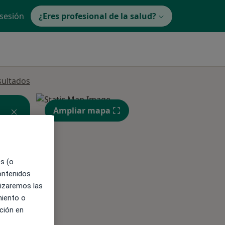
 sesión
¿Eres profesional de la salud?
sultados
Ampliar mapa
es (o
contenidos
ible
lizaremos las
miento o
ción en