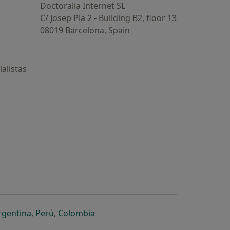
Doctoralia Internet SL
C/ Josep Pla 2 - Building B2, floor 13
08019 Barcelona, Spain
alistas
estaña
 nueva pestaña
n una nueva pestaña
 abre en una nueva pestaña
se abre en una nueva pestaña
se abre en una nueva pestaña
se abre en una nueva pestaña
rgentina
,
Perú
,
Colombia