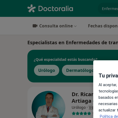
especiali
Consulta online
Fechas dispon
Especialistas en Enfermedades de tra
¿Qué especialidad estás buscando?
Urólogo
Dermatólogo
Tu priv
Al aceptar,
tecnologías
Dr. Ricardo Esteb
basados en
Artiaga
necesarias
·
Ver más
Urólogo
actualizar
54 opiniones
Política d