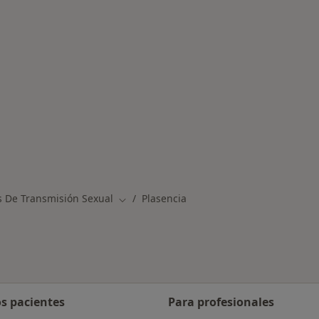
rmedades en Plasencia
 De Transmisión Sexual
Plasencia
Cambiar de ciudad
os pacientes
Para profesionales