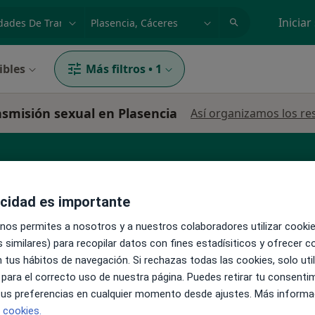
dad, enfermedad o nombre
p. ej. Madrid
Iniciar
ibles
Más filtros
•
1
nsmisión sexual en Plasencia
Así organizamos los re
acidad es importante
 nos permites a nosotros y a nuestros colaboradores utilizar cooki
 similares) para recopilar datos con fines estadísiticos y ofrecer 
La reserva de cita online no está dispon
an
 tus hábitos de navegación. Si rechazas todas las cookies, solo uti
Pedir una cita
 para el correcto uso de nuestra página. Puedes retirar tu consenti
 tus preferencias en cualquier momento desde ajustes. Más informa
e cookies.