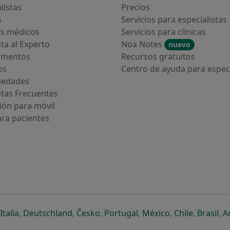
listas
Precios
s
Servicios para especialistas
s médicos
Servicios para clínicas
ta al Experto
Noa Notes
nuevo
amentos
Recursos gratuitos
os
Centro de ayuda para especi
medades
tas Frecuentes
ión para móvil
ara pacientes
ueva pestaña
en una nueva pestaña
e abre en una nueva pestaña
se abre en una nueva pestaña
se abre en una nueva pestaña
se abre en una nueva pestaña
se abre en una nueva p
se abre en una
se abre e
se
Italia
,
Deutschland
,
Česko
,
Portugal
,
México
,
Chile
,
Brasil
,
A