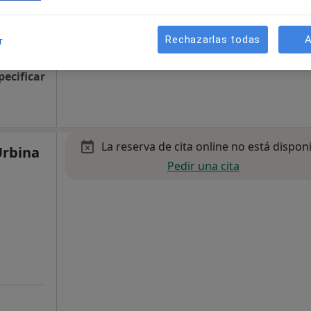
Rechazarlas todas
A
r
pecificar
La reserva de cita online no está dispon
Urbina
Pedir una cita