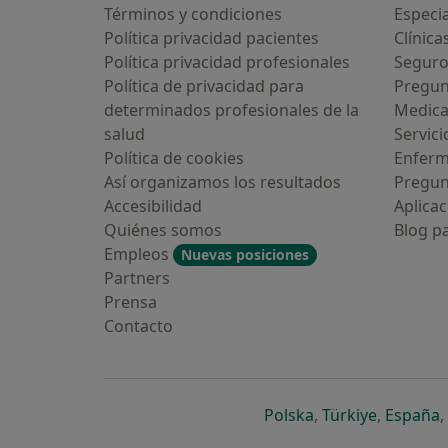
Términos y condiciones
Especia
Política privacidad pacientes
Clínica
Política privacidad profesionales
Seguro
Política de privacidad para
Pregun
determinados profesionales de la
Medic
salud
Servici
Política de cookies
Enfer
Así organizamos los resultados
Pregun
Accesibilidad
Aplicac
Quiénes somos
Blog p
Empleos
Nuevas posiciones
Partners
Prensa
Contacto
se abre en una n
se abre 
s
Polska
,
Türkiye
,
España
,