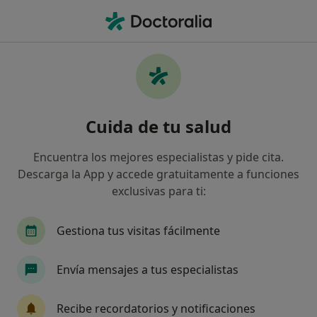
Men
Fimosis • Tarragona, Tarragona
Filtros
• 1
Seguro
Mapa
Especialistas en Fimosis en Tarragona
Cuida de tu salud
Así organizamos los resultados
Encuentra los mejores especialistas y pide cita.
Descarga la App y accede gratuitamente a funciones
¿Qué especialidad estás buscando?
exclusivas para ti:
Urólogo
Alergólogo
Angiólogo y cirujano
Gestiona tus visitas fácilmente
Envía mensajes a tus especialistas
Recibe recordatorios y notificaciones