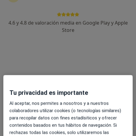
4.6 y 4.8 de valoración media en Google Play y Apple
Dr. Alejandro Manuel Egea Alfonzo
Store
·
Ver más
Urólogo
597 opiniones
Dirección 1
Dirección 2
Rambla Nova 33, 4-2, Tarragona
•
Mapa
RAMBLA NOVA 33
Primera visita Urología
desde 110 €
Tu privacidad es importante
Este especialista no ofrece reserva de cita online en esta dirección.
Al aceptar, nos permites a nosotros y a nuestros
Pedir una cita
colaboradores utilizar cookies (o tecnologías similares)
para recopilar datos con fines estadísiticos y ofrecer
contenidos basados en tus hábitos de navegación. Si
rechazas todas las cookies, solo utilizaremos las