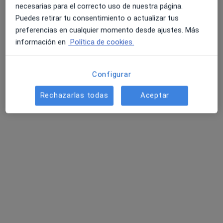
necesarias para el correcto uso de nuestra página.
Puedes retirar tu consentimiento o actualizar tus
preferencias en cualquier momento desde ajustes. Más
información en
Política de cookies.
Dr. Pedro Luis Álvarez de la Red
Configurar
·
Ver más
Urólogo
Rechazarlas todas
Aceptar
Dirección 1
Dirección 2
Cl. Sta. Joaquima de Vedruna, 23-Bajos, Tarragona
•
Mapa
Mèdica de Tarragona
Primera visita Urología
Precio sin especificar
Este especialista no ofrece reserva de cita online en esta dirección.
Pedir una cita