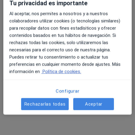
Tu privacidad es importante
Al aceptar, nos permites a nosotros y a nuestros
colaboradores utilizar cookies (o tecnologías similares)
para recopilar datos con fines estadísiticos y ofrecer
contenidos basados en tus hábitos de navegación. Si
rechazas todas las cookies, solo utilizaremos las
necesarias para el correcto uso de nuestra página.
Puedes retirar tu consentimiento o actualizar tus
Dra. Sandra Lucas Hernández
preferencias en cualquier momento desde ajustes. Más
·
Ver más
Médica estética
información en
Política de cookies.
71 opiniones
Plaça de Nou Moles, 4, Valencia
•
Mapa
Configurar
Clínica PASCUAL-CAMPS
Este especialista no ofrece reserva de cita online en esta dirección.
Rechazarlas todas
Aceptar
Pedir una cita