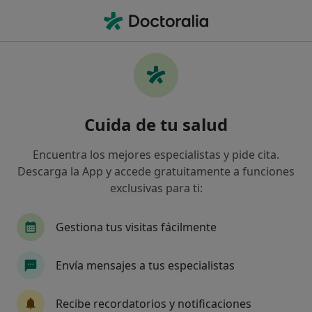
Men
Flacidez Facial • Paterna, Valencia
Filtros
• 1
Seguro
Mapa
Especialistas en Flacidez facial en Paterna
Cuida de tu salud
Así organizamos los resultados
Encuentra los mejores especialistas y pide cita.
Descarga la App y accede gratuitamente a funciones
¿Qué especialidad estás buscando?
exclusivas para ti:
Médico estético
Dermatólogo
Fisioterape
Gestiona tus visitas fácilmente
Envía mensajes a tus especialistas
Recibe recordatorios y notificaciones