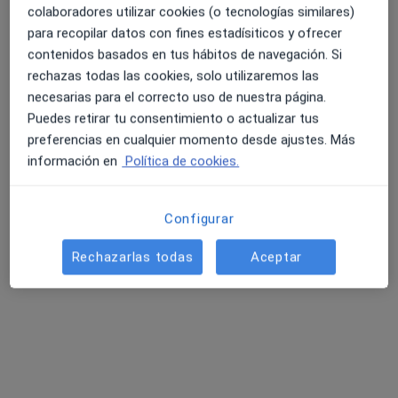
colaboradores utilizar cookies (o tecnologías similares)
para recopilar datos con fines estadísiticos y ofrecer
contenidos basados en tus hábitos de navegación. Si
4.6 y 4.8 de valoración media en Google Play y Apple
rechazas todas las cookies, solo utilizaremos las
Dr. Jose Manuel Krivocheya Montero
Store
necesarias para el correcto uso de nuestra página.
Médico de familia
Puedes retirar tu consentimiento o actualizar tus
56 opiniones
preferencias en cualquier momento desde ajustes. Más
información en
Política de cookies.
Licenciado en Medicina y Cirugia
Especialista en Med Familiar y Comunitaria
Soy valorado por mi cercanía y perseverancia.
Configurar
Dirección 1
Dirección 2
Online
Rechazarlas todas
Aceptar
Calle Dolores Carmona Roman 6, Melilla
•
Mapa
Dr. Krivocheya Compañias Aseguradoras
Primera visita Medicina Familiar
Precio sin especificar
Este especialista no ofrece reserva de cita online en esta dirección.